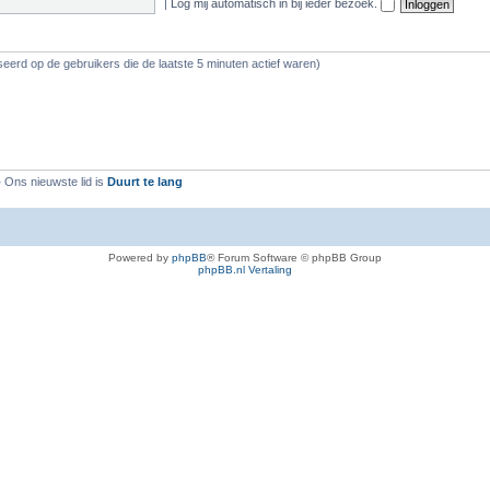
|
Log mij automatisch in bij ieder bezoek.
eerd op de gebruikers die de laatste 5 minuten actief waren)
 Ons nieuwste lid is
Duurt te lang
Powered by
phpBB
® Forum Software © phpBB Group
phpBB.nl Vertaling