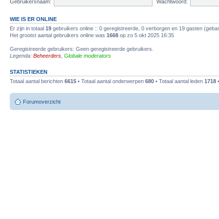
Gebruikersnaam:
Wachtwoord:
WIE IS ER ONLINE
Er zijn in totaal
19
gebruikers online :: 0 geregistreerde, 0 verborgen en 19 gasten (gebas
Het grootst aantal gebruikers online was
1668
op zo 5 okt 2025 16:35
Geregistreerde gebruikers: Geen geregistreerde gebruikers.
Legenda:
Beheerders
,
Globale moderators
STATISTIEKEN
Totaal aantal berichten
6615
• Totaal aantal onderwerpen
680
• Totaal aantal leden
1718
•
Forumoverzicht