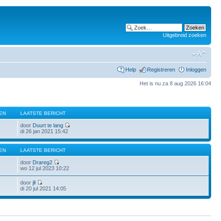
Uitgebreid zoeken
Help
Registreren
Inloggen
Het is nu za 8 aug 2026 16:04
EN
LAATSTE BERICHT
door
Duurt te lang
di 26 jan 2021 15:42
EN
LAATSTE BERICHT
door
Drareg2
wo 12 jul 2023 10:22
door
jll
di 20 jul 2021 14:05