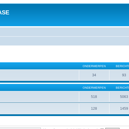
ASE
ONDERWERPEN
BERICHT
34
93
ONDERWERPEN
BERICHT
518
5063
128
1459