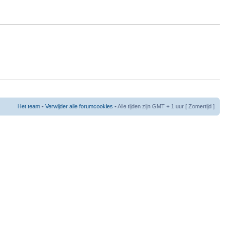
Het team
•
Verwijder alle forumcookies
• Alle tijden zijn GMT + 1 uur [ Zomertijd ]