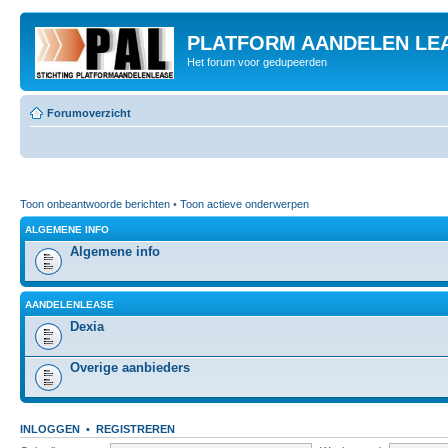
PLATFORM AANDELEN LE
Het forum voor gedupeerden
Forumoverzicht
Toon onbeantwoorde berichten
•
Toon actieve onderwerpen
ALGEMENE INFO
Algemene info
AANDELENLEASE
Dexia
Overige aanbieders
INLOGGEN
•
REGISTREREN