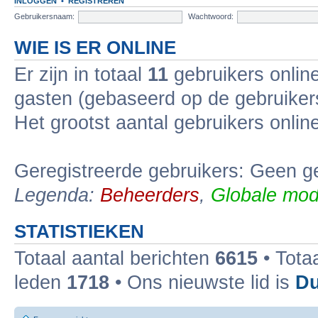
INLOGGEN
•
REGISTREREN
Gebruikersnaam:
Wachtwoord:
WIE IS ER ONLINE
Er zijn in totaal
11
gebruikers online
gasten (gebaseerd op de gebruikers
Het grootst aantal gebruikers onli
Geregistreerde gebruikers: Geen ge
Legenda:
Beheerders
,
Globale mod
STATISTIEKEN
Totaal aantal berichten
6615
• Tota
leden
1718
• Ons nieuwste lid is
Du