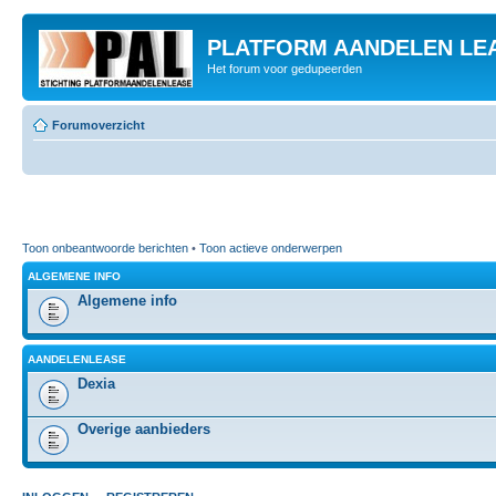
PLATFORM AANDELEN LE
Het forum voor gedupeerden
Forumoverzicht
Toon onbeantwoorde berichten
•
Toon actieve onderwerpen
ALGEMENE INFO
Algemene info
AANDELENLEASE
Dexia
Overige aanbieders