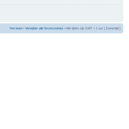
Het team
•
Verwijder alle forumcookies
• Alle tijden zijn GMT + 1 uur [ Zomertijd ]