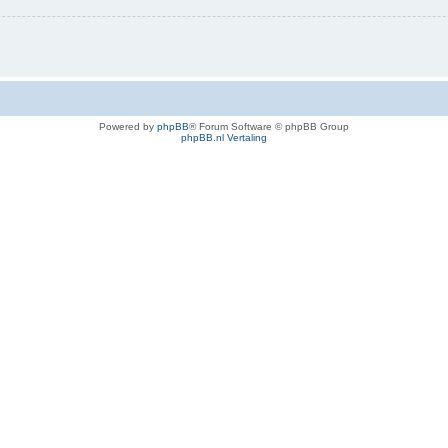
Powered by
phpBB
® Forum Software © phpBB Group
phpBB.nl Vertaling