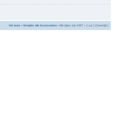
Het team
•
Verwijder alle forumcookies
• Alle tijden zijn GMT + 1 uur [ Zomertijd ]