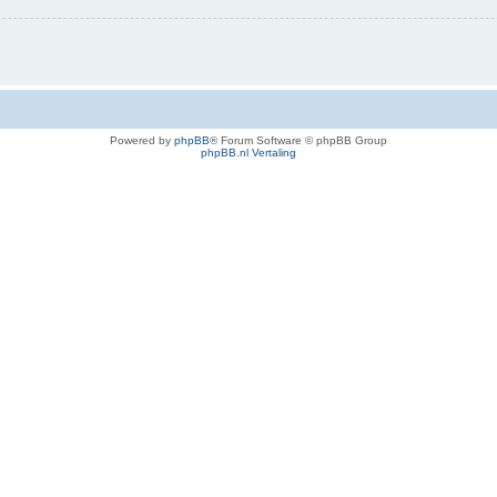
Powered by
phpBB
® Forum Software © phpBB Group
phpBB.nl Vertaling