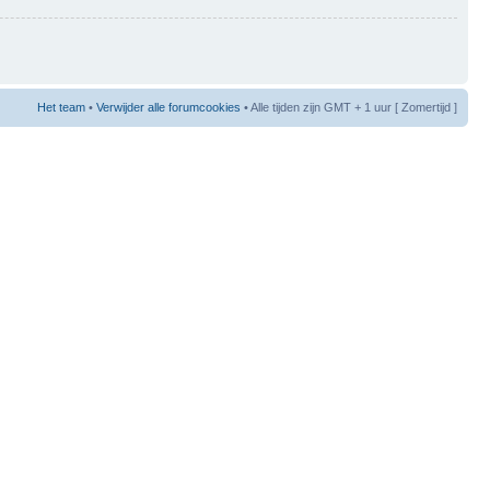
Het team
•
Verwijder alle forumcookies
• Alle tijden zijn GMT + 1 uur [ Zomertijd ]