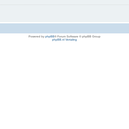
Powered by
phpBB
® Forum Software © phpBB Group
phpBB.nl Vertaling