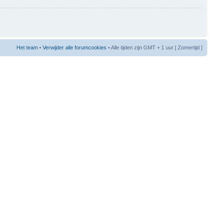
Het team
•
Verwijder alle forumcookies
• Alle tijden zijn GMT + 1 uur [ Zomertijd ]