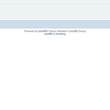
Powered by
phpBB
® Forum Software © phpBB Group
phpBB.nl Vertaling