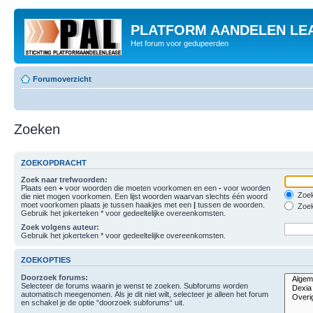
PLATFORM AANDELEN LE
Het forum voor gedupeerden
Forumoverzicht
Zoeken
ZOEKOPDRACHT
Zoek naar trefwoorden:
Plaats een
+
voor woorden die moeten voorkomen en een
-
voor woorden
Zoek
die niet mogen voorkomen. Een lijst woorden waarvan slechts één woord
moet voorkomen plaats je tussen haakjes met een
|
tussen de woorden.
Zoek
Gebruik het jokerteken * voor gedeeltelijke overeenkomsten.
Zoek volgens auteur:
Gebruik het jokerteken * voor gedeeltelijke overeenkomsten.
ZOEKOPTIES
Doorzoek forums:
Selecteer de forums waarin je wenst te zoeken. Subforums worden
automatisch meegenomen. Als je dit niet wilt, selecteer je alleen het forum
en schakel je de optie “doorzoek subforums“ uit.