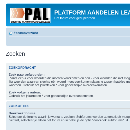
PLATFORM AANDELEN LE
Het forum voor gedupeerden
Forumoverzicht
Zoeken
ZOEKOPDRACHT
Zoek naar trefwoorden:
Plaats een
+
voor woorden die moeten voorkomen en een
-
voor woorden die niet mo
lijst woorden waarvan slechts één woord moet voorkomen plaats je tussen haakjes m
woorden. Gebruik het jokerteken * voor gedeeltelijke overeenkomsten.
Zoek volgens auteur:
Gebruik het jokerteken * voor gedeeltelijke overeenkomsten.
ZOEKOPTIES
Doorzoek forums:
Selecteer de forums waarin je wenst te zoeken. Subforums worden automatisch meege
niet wilt, selecteer je alleen het forum en schakel je de optie “doorzoek subforums“ uit.