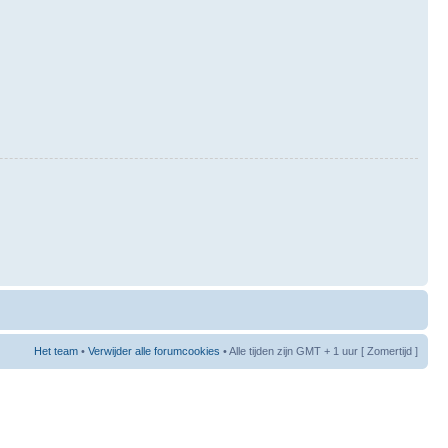
Het team
•
Verwijder alle forumcookies
• Alle tijden zijn GMT + 1 uur [ Zomertijd ]