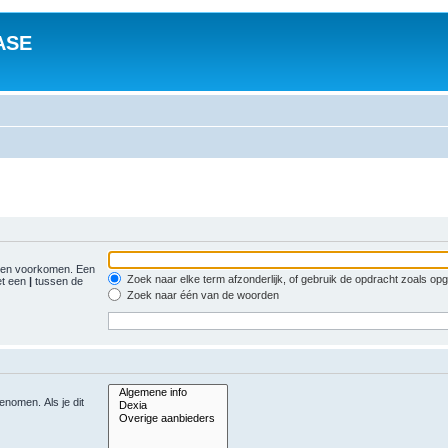
ASE
gen voorkomen. Een
Zoek naar elke term afzonderlijk, of gebruik de opdracht zoals o
et een
|
tussen de
Zoek naar één van de woorden
nomen. Als je dit