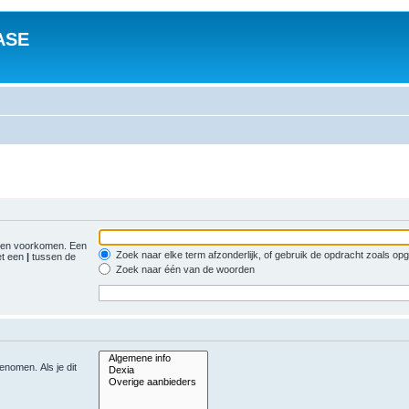
ASE
gen voorkomen. Een
Zoek naar elke term afzonderlijk, of gebruik de opdracht zoals o
et een
|
tussen de
Zoek naar één van de woorden
nomen. Als je dit