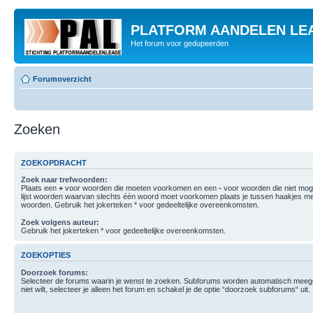
PLATFORM AANDELEN LE
Het forum voor gedupeerden
Forumoverzicht
Zoeken
ZOEKOPDRACHT
Zoek naar trefwoorden:
Plaats een
+
voor woorden die moeten voorkomen en een
-
voor woorden die niet mo
lijst woorden waarvan slechts één woord moet voorkomen plaats je tussen haakjes m
woorden. Gebruik het jokerteken * voor gedeeltelijke overeenkomsten.
Zoek volgens auteur:
Gebruik het jokerteken * voor gedeeltelijke overeenkomsten.
ZOEKOPTIES
Doorzoek forums:
Selecteer de forums waarin je wenst te zoeken. Subforums worden automatisch meege
niet wilt, selecteer je alleen het forum en schakel je de optie “doorzoek subforums“ uit.