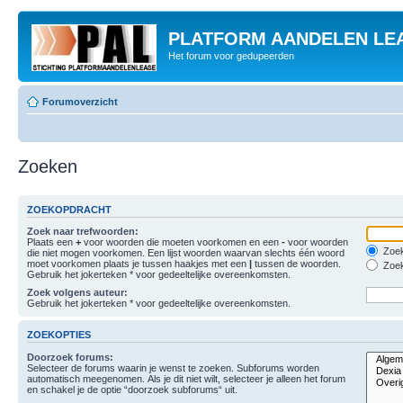
PLATFORM AANDELEN LE
Het forum voor gedupeerden
Forumoverzicht
Zoeken
ZOEKOPDRACHT
Zoek naar trefwoorden:
Plaats een
+
voor woorden die moeten voorkomen en een
-
voor woorden
Zoek
die niet mogen voorkomen. Een lijst woorden waarvan slechts één woord
moet voorkomen plaats je tussen haakjes met een
|
tussen de woorden.
Zoek
Gebruik het jokerteken * voor gedeeltelijke overeenkomsten.
Zoek volgens auteur:
Gebruik het jokerteken * voor gedeeltelijke overeenkomsten.
ZOEKOPTIES
Doorzoek forums:
Selecteer de forums waarin je wenst te zoeken. Subforums worden
automatisch meegenomen. Als je dit niet wilt, selecteer je alleen het forum
en schakel je de optie “doorzoek subforums“ uit.