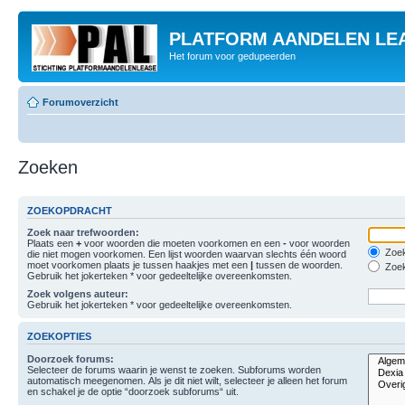
PLATFORM AANDELEN LE
Het forum voor gedupeerden
Forumoverzicht
Zoeken
ZOEKOPDRACHT
Zoek naar trefwoorden:
Plaats een
+
voor woorden die moeten voorkomen en een
-
voor woorden
Zoek
die niet mogen voorkomen. Een lijst woorden waarvan slechts één woord
moet voorkomen plaats je tussen haakjes met een
|
tussen de woorden.
Zoek
Gebruik het jokerteken * voor gedeeltelijke overeenkomsten.
Zoek volgens auteur:
Gebruik het jokerteken * voor gedeeltelijke overeenkomsten.
ZOEKOPTIES
Doorzoek forums:
Selecteer de forums waarin je wenst te zoeken. Subforums worden
automatisch meegenomen. Als je dit niet wilt, selecteer je alleen het forum
en schakel je de optie “doorzoek subforums“ uit.