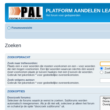
PLATFORM AANDELEN LE
Het forum voor gedupeerden
Forumoverzicht
Zoeken
ZOEKOPDRACHT
Zoek naar trefwoorden:
Plaats een
+
voor woorden die moeten voorkomen en een
-
voor woorden
Zoek
die niet mogen voorkomen. Een lijst woorden waarvan slechts één woord
moet voorkomen plaats je tussen haakjes met een
|
tussen de woorden.
Zoek
Gebruik het jokerteken * voor gedeeltelijke overeenkomsten.
Zoek volgens auteur:
Gebruik het jokerteken * voor gedeeltelijke overeenkomsten.
ZOEKOPTIES
Doorzoek forums:
Selecteer de forums waarin je wenst te zoeken. Subforums worden
automatisch meegenomen. Als je dit niet wilt, selecteer je alleen het forum
en schakel je de optie “doorzoek subforums“ uit.