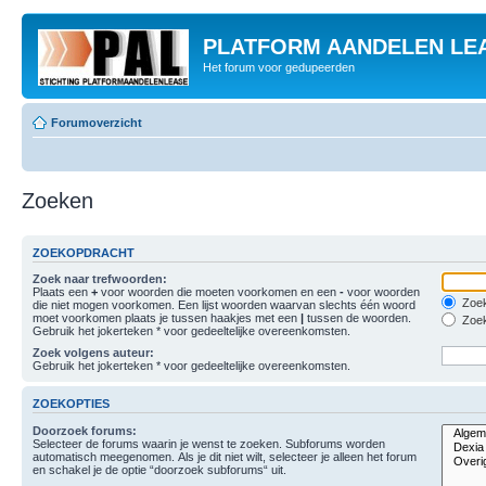
PLATFORM AANDELEN LE
Het forum voor gedupeerden
Forumoverzicht
Zoeken
ZOEKOPDRACHT
Zoek naar trefwoorden:
Plaats een
+
voor woorden die moeten voorkomen en een
-
voor woorden
Zoek
die niet mogen voorkomen. Een lijst woorden waarvan slechts één woord
moet voorkomen plaats je tussen haakjes met een
|
tussen de woorden.
Zoek
Gebruik het jokerteken * voor gedeeltelijke overeenkomsten.
Zoek volgens auteur:
Gebruik het jokerteken * voor gedeeltelijke overeenkomsten.
ZOEKOPTIES
Doorzoek forums:
Selecteer de forums waarin je wenst te zoeken. Subforums worden
automatisch meegenomen. Als je dit niet wilt, selecteer je alleen het forum
en schakel je de optie “doorzoek subforums“ uit.