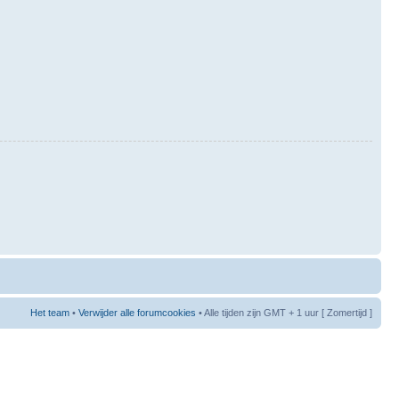
Het team
•
Verwijder alle forumcookies
• Alle tijden zijn GMT + 1 uur [ Zomertijd ]