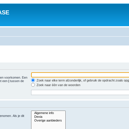
ASE
gen voorkomen. Een
Zoek naar elke term afzonderlijk, of gebruik de opdracht zoals o
et een
|
tussen de
Zoek naar één van de woorden
nomen. Als je dit