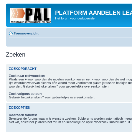
PLATFORM AANDELEN LE
Het forum voor gedupeerden
Forumoverzicht
Zoeken
ZOEKOPDRACHT
Zoek naar trefwoorden:
Plaats een
+
voor woorden die moeten voorkomen en een
-
voor woorden die niet mo
lijst woorden waarvan slechts één woord moet voorkomen plaats je tussen haakjes m
woorden. Gebruik het jokerteken * voor gedeeltelijke overeenkomsten.
Zoek volgens auteur:
Gebruik het jokerteken * voor gedeeltelijke overeenkomsten.
ZOEKOPTIES
Doorzoek forums:
Selecteer de forums waarin je wenst te zoeken. Subforums worden automatisch meege
niet wilt, selecteer je alleen het forum en schakel je de optie “doorzoek subforums“ uit.