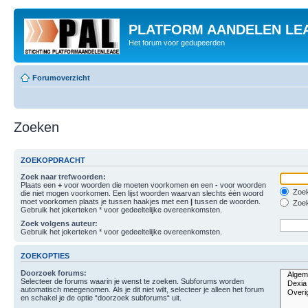
PLATFORM AANDELEN LE
Het forum voor gedupeerden
Forumoverzicht
Zoeken
ZOEKOPDRACHT
Zoek naar trefwoorden:
Plaats een
+
voor woorden die moeten voorkomen en een
-
voor woorden
Zoek
die niet mogen voorkomen. Een lijst woorden waarvan slechts één woord
moet voorkomen plaats je tussen haakjes met een
|
tussen de woorden.
Zoek
Gebruik het jokerteken * voor gedeeltelijke overeenkomsten.
Zoek volgens auteur:
Gebruik het jokerteken * voor gedeeltelijke overeenkomsten.
ZOEKOPTIES
Doorzoek forums:
Selecteer de forums waarin je wenst te zoeken. Subforums worden
automatisch meegenomen. Als je dit niet wilt, selecteer je alleen het forum
en schakel je de optie “doorzoek subforums“ uit.