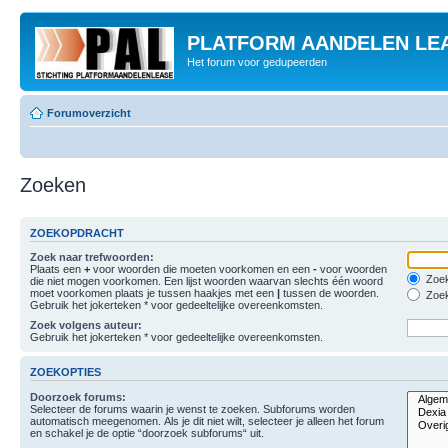
PLATFORM AANDELEN LE
Het forum voor gedupeerden
Forumoverzicht
Zoeken
ZOEKOPDRACHT
Zoek naar trefwoorden:
Plaats een
+
voor woorden die moeten voorkomen en een
-
voor woorden
Zoek
die niet mogen voorkomen. Een lijst woorden waarvan slechts één woord
moet voorkomen plaats je tussen haakjes met een
|
tussen de woorden.
Zoek
Gebruik het jokerteken * voor gedeeltelijke overeenkomsten.
Zoek volgens auteur:
Gebruik het jokerteken * voor gedeeltelijke overeenkomsten.
ZOEKOPTIES
Doorzoek forums:
Selecteer de forums waarin je wenst te zoeken. Subforums worden
automatisch meegenomen. Als je dit niet wilt, selecteer je alleen het forum
en schakel je de optie “doorzoek subforums“ uit.