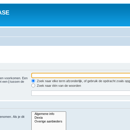
ASE
gen voorkomen. Een
Zoek naar elke term afzonderlijk, of gebruik de opdracht zoals o
et een
|
tussen de
Zoek naar één van de woorden
nomen. Als je dit