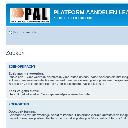
PLATFORM AANDELEN LE
Het forum voor gedupeerden
Forumoverzicht
Zoeken
ZOEKOPDRACHT
Zoek naar trefwoorden:
Plaats een
+
voor woorden die moeten voorkomen en een
-
voor woorden die niet mo
lijst woorden waarvan slechts één woord moet voorkomen plaats je tussen haakjes m
woorden. Gebruik het jokerteken * voor gedeeltelijke overeenkomsten.
Zoek volgens auteur:
Gebruik het jokerteken * voor gedeeltelijke overeenkomsten.
ZOEKOPTIES
Doorzoek forums:
Selecteer de forums waarin je wenst te zoeken. Subforums worden automatisch meege
niet wilt, selecteer je alleen het forum en schakel je de optie “doorzoek subforums“ uit.