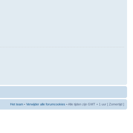
Het team
•
Verwijder alle forumcookies
• Alle tijden zijn GMT + 1 uur [ Zomertijd ]