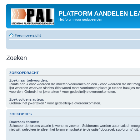
PLATFORM AANDELEN LE
Het forum voor gedupeerden
Forumoverzicht
Zoeken
ZOEKOPDRACHT
Zoek naar trefwoorden:
Plaats een
+
voor woorden die moeten voorkomen en een
-
voor woorden die niet mo
lijst woorden waarvan slechts één woord moet voorkomen plaats je tussen haakjes m
woorden. Gebruik het jokerteken * voor gedeeltelijke overeenkomsten.
Zoek volgens auteur:
Gebruik het jokerteken * voor gedeeltelijke overeenkomsten.
ZOEKOPTIES
Doorzoek forums:
Selecteer de forums waarin je wenst te zoeken. Subforums worden automatisch meege
niet wilt, selecteer je alleen het forum en schakel je de optie “doorzoek subforums“ uit.