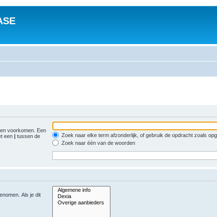
ASE
gen voorkomen. Een
Zoek naar elke term afzonderlijk, of gebruik de opdracht zoals o
et een
|
tussen de
Zoek naar één van de woorden
nomen. Als je dit