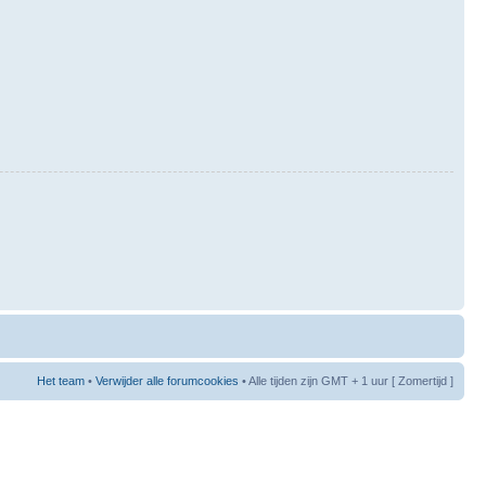
Het team
•
Verwijder alle forumcookies
• Alle tijden zijn GMT + 1 uur [ Zomertijd ]