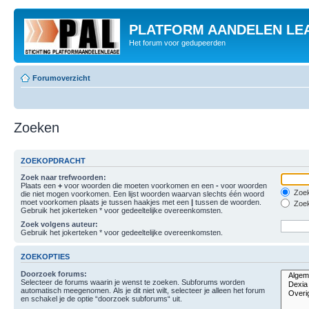
PLATFORM AANDELEN LE
Het forum voor gedupeerden
Forumoverzicht
Zoeken
ZOEKOPDRACHT
Zoek naar trefwoorden:
Plaats een
+
voor woorden die moeten voorkomen en een
-
voor woorden
Zoek
die niet mogen voorkomen. Een lijst woorden waarvan slechts één woord
moet voorkomen plaats je tussen haakjes met een
|
tussen de woorden.
Zoek
Gebruik het jokerteken * voor gedeeltelijke overeenkomsten.
Zoek volgens auteur:
Gebruik het jokerteken * voor gedeeltelijke overeenkomsten.
ZOEKOPTIES
Doorzoek forums:
Selecteer de forums waarin je wenst te zoeken. Subforums worden
automatisch meegenomen. Als je dit niet wilt, selecteer je alleen het forum
en schakel je de optie “doorzoek subforums“ uit.