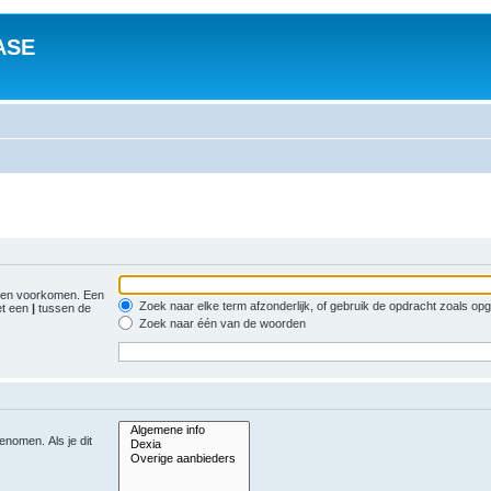
ASE
gen voorkomen. Een
Zoek naar elke term afzonderlijk, of gebruik de opdracht zoals o
et een
|
tussen de
Zoek naar één van de woorden
nomen. Als je dit