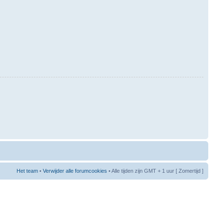
Het team
•
Verwijder alle forumcookies
• Alle tijden zijn GMT + 1 uur [ Zomertijd ]