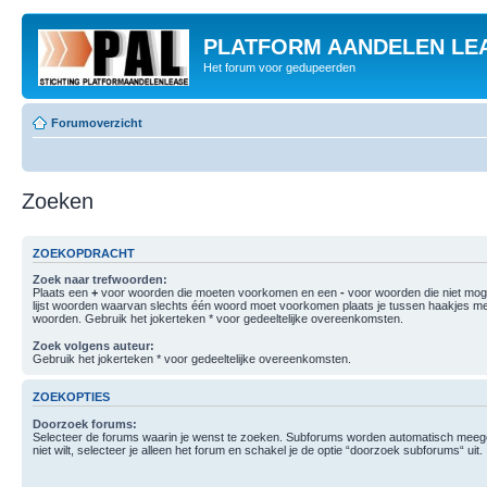
PLATFORM AANDELEN LE
Het forum voor gedupeerden
Forumoverzicht
Zoeken
ZOEKOPDRACHT
Zoek naar trefwoorden:
Plaats een
+
voor woorden die moeten voorkomen en een
-
voor woorden die niet mo
lijst woorden waarvan slechts één woord moet voorkomen plaats je tussen haakjes m
woorden. Gebruik het jokerteken * voor gedeeltelijke overeenkomsten.
Zoek volgens auteur:
Gebruik het jokerteken * voor gedeeltelijke overeenkomsten.
ZOEKOPTIES
Doorzoek forums:
Selecteer de forums waarin je wenst te zoeken. Subforums worden automatisch meege
niet wilt, selecteer je alleen het forum en schakel je de optie “doorzoek subforums“ uit.