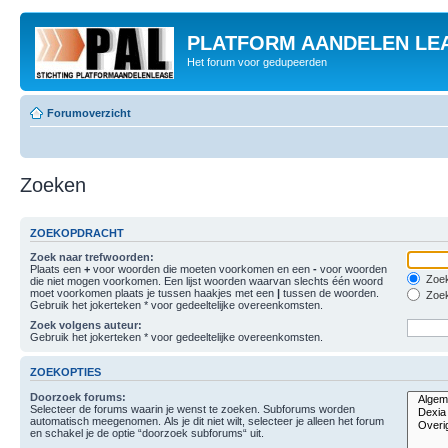
PLATFORM AANDELEN LE
Het forum voor gedupeerden
Forumoverzicht
Zoeken
ZOEKOPDRACHT
Zoek naar trefwoorden:
Plaats een
+
voor woorden die moeten voorkomen en een
-
voor woorden
Zoek
die niet mogen voorkomen. Een lijst woorden waarvan slechts één woord
moet voorkomen plaats je tussen haakjes met een
|
tussen de woorden.
Zoek
Gebruik het jokerteken * voor gedeeltelijke overeenkomsten.
Zoek volgens auteur:
Gebruik het jokerteken * voor gedeeltelijke overeenkomsten.
ZOEKOPTIES
Doorzoek forums:
Selecteer de forums waarin je wenst te zoeken. Subforums worden
automatisch meegenomen. Als je dit niet wilt, selecteer je alleen het forum
en schakel je de optie “doorzoek subforums“ uit.