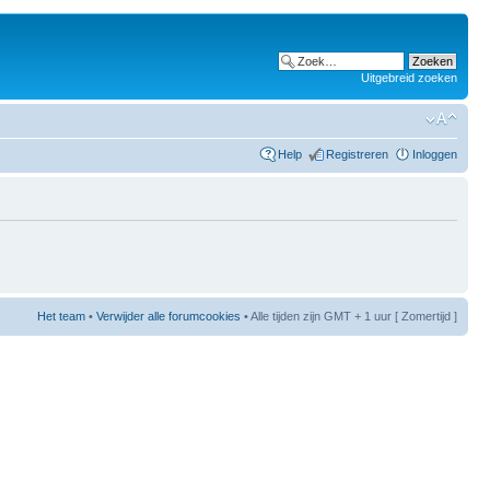
Uitgebreid zoeken
Help
Registreren
Inloggen
Het team
•
Verwijder alle forumcookies
• Alle tijden zijn GMT + 1 uur [ Zomertijd ]