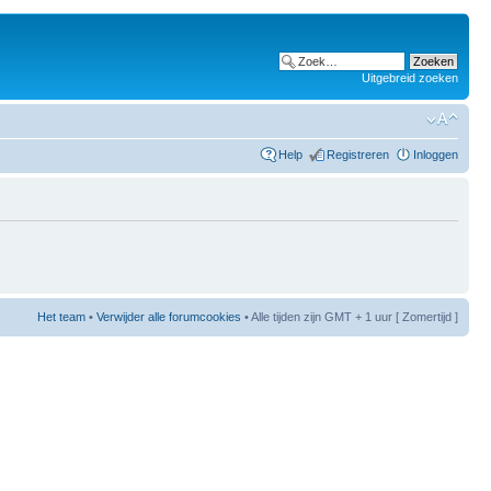
Uitgebreid zoeken
Help
Registreren
Inloggen
Het team
•
Verwijder alle forumcookies
• Alle tijden zijn GMT + 1 uur [ Zomertijd ]