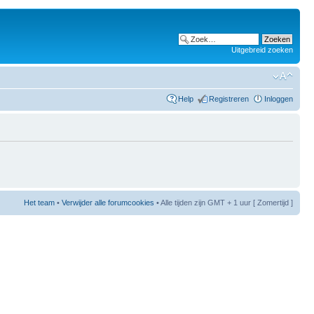
Uitgebreid zoeken
Help
Registreren
Inloggen
Het team
•
Verwijder alle forumcookies
• Alle tijden zijn GMT + 1 uur [ Zomertijd ]