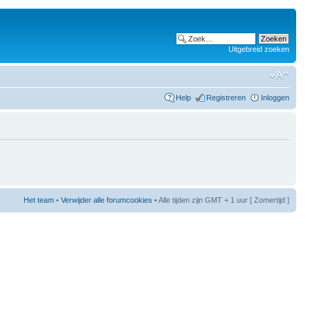
Uitgebreid zoeken
Help
Registreren
Inloggen
Het team
•
Verwijder alle forumcookies
• Alle tijden zijn GMT + 1 uur [ Zomertijd ]