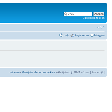
Uitgebreid zoeken
Help
Registreren
Inloggen
Het team
•
Verwijder alle forumcookies
• Alle tijden zijn GMT + 1 uur [ Zomertijd ]