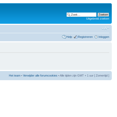
Uitgebreid zoeken
Help
Registreren
Inloggen
Het team
•
Verwijder alle forumcookies
• Alle tijden zijn GMT + 1 uur [ Zomertijd ]