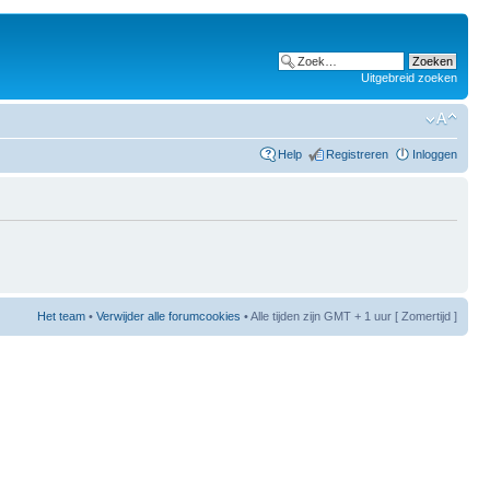
Uitgebreid zoeken
Help
Registreren
Inloggen
Het team
•
Verwijder alle forumcookies
• Alle tijden zijn GMT + 1 uur [ Zomertijd ]