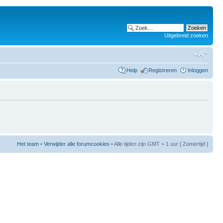
Uitgebreid zoeken
Help
Registreren
Inloggen
Het team
•
Verwijder alle forumcookies
• Alle tijden zijn GMT + 1 uur [ Zomertijd ]