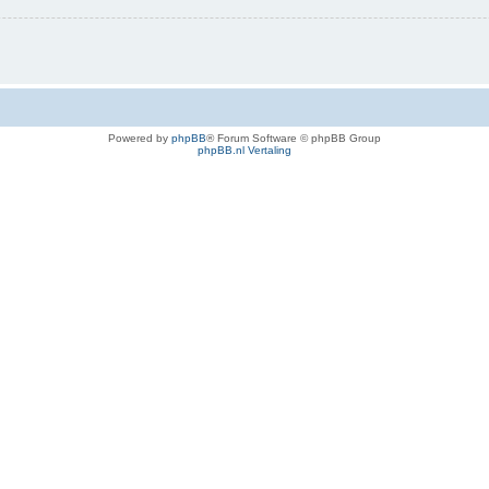
Powered by
phpBB
® Forum Software © phpBB Group
phpBB.nl Vertaling