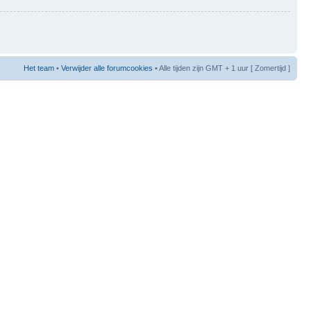
Het team
•
Verwijder alle forumcookies
• Alle tijden zijn GMT + 1 uur [ Zomertijd ]