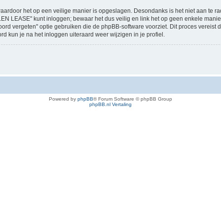
aardoor het op een veilige manier is opgeslagen. Desondanks is het niet aan te ra
EN LEASE" kunt inloggen; bewaar het dus veilig en link het op geen enkele m
twoord vergeten" optie gebruiken die de phpBB-software voorziet. Dit proces vereis
kun je na het inloggen uiteraard weer wijzigen in je profiel.
Powered by
phpBB
® Forum Software © phpBB Group
phpBB.nl Vertaling