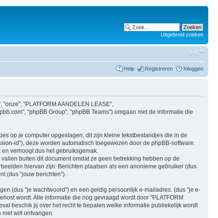
Uitgebreid zoeken
Help
Registreren
Inloggen
"ons", "onze", "PLATFORM AANDELEN LEASE",
w.phpbb.com", "phpBB Group", "phpBB Teams") omgaan met de informatie die
op je computer opgeslagen; dit zijn kleine tekstbestandjes die in de
ession-id"), deze worden automatisch toegewezen door de phpBB-software.
en verhoogt dus het gebruiksgemak.
allen buiten dit document omdat ze geen betrekking hebben op de
beelden hiervan zijn: Berichten plaatsen als een anonieme gebruiker (dus
t (dus "jouw berichten").
n (dus "je wachtwoord") en een geldig persoonlijk e-mailadres. (dus "je e-
ehost wordt. Alle informatie die nog gevraagd wordt door "PLATFORM
al beschik jij over het recht te bepalen welke informatie publiekelijk wordt
niet wilt ontvangen.