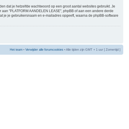
den dat je hetzelfde wachtwoord op een groot aantal websites gebruikt. Je
anier aan "PLATFORM AANDELEN LEASE", phpBB of aan een andere derde
t dat je je gebruikersnaam en e-mailadres opgeeft, waarna de phpBB-software
Het team
•
Verwijder alle forumcookies
• Alle tijden zijn GMT + 1 uur [ Zomertijd ]