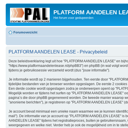
PLATFORM AANDELEN LE
Het forum voor gedupeerden
Forumoverzicht
PLATFORM AANDELEN LEASE - Privacybeleid
Deze beleidsverklaring legt uit hoe "PLATFORM AANDELEN LEASE" en bijhore
"https://www.platformaandelenlease.nl/phpBB3") en phpBB (in wat volgt word
tijdens je gebruikssessie verzameld wordt (dus "jouw informatie").
Je informatie wordt op 2 manieren bijgehouden. Ten eerste door "PLATFORM
tijdelijke bestanden van je browser worden opgeslagen. De eerste 2 cookie
Een derde cookie wordt opgeslagen zodra je onderwerpen opent op "PLATF
Mogelijk worden er tijdens het surfen op "PLATFORM AANDELEN LEASE" ook 
pagina’s die door phpBB gegenereerd worden. De tweede manier waarop we in
"anonieme berichten"), je registreren op "PLATFORM AANDELEN LEASE" (dus "je
Je account bevat minimaal een unieke naam waarmee we je kunnen identificer
mail"). De informatie van je account op "PLATFORM AANDELEN LEASE" is bes
AANDELEN LEASE" tijdens het registratieproces, buiten je gebruikersnaam, wach
weergegeven en welke niet. Verder heb je ook de mogelijkheid om in te stell