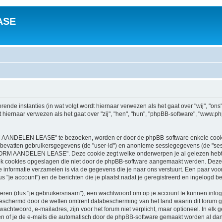
ASE
nde instanties (in wat volgt wordt hiernaar verwezen als het gaat over "wij", 
t hiernaar verwezen als het gaat over "zij", "hen", "hun", "phpBB-software", "ww
 AANDELEN LEASE" te bezoeken, worden er door de phpBB-software enkele cookies 
s bevatten gebruikersgegevens (de "user-id") en anonieme sessiegegevens (de "s
ORM AANDELEN LEASE". Deze cookie zegt welke onderwerpen je al gelezen hebt 
cookies opgeslagen die niet door de phpBB-software aangemaakt werden. Deze v
formatie verzamelen is via de gegevens die je naar ons verstuurt. Een paar voor
 account") en de berichten die je plaatst nadat je geregistreerd en ingelogd ben
en (dus "je gebruikersnaam"), een wachtwoord om op je account te kunnen inlogge
chermd door de wetten omtrent databescherming van het land waarin dit forum g
twoord, e-mailadres, zijn voor het forum niet verplicht, maar optioneel. In elk gev
en of je de e-mails die automatisch door de phpBB-software gemaakt worden al dan 