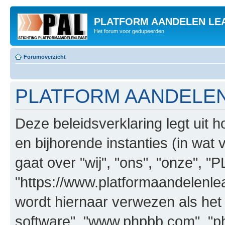
PLATFORM AANDELEN LE
Het forum voor gedupeerden
Forumoverzicht
PLATFORM AANDELEN L
Deze beleidsverklaring legt 
en bijhorende instanties (in wat 
gaat over "wij", "ons", "onze
"https://www.platformaandelenle
wordt hiernaar verwezen als het g
software", "www.phpbb.com", "