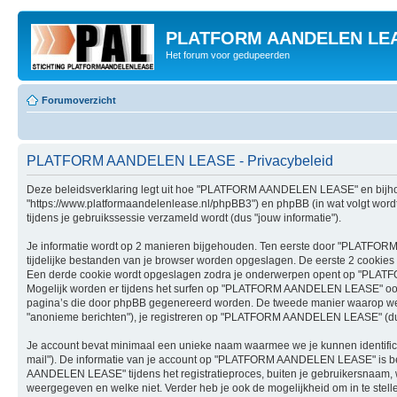
PLATFORM AANDELEN LE
Het forum voor gedupeerden
Forumoverzicht
PLATFORM AANDELEN LEASE - Privacybeleid
Deze beleidsverklaring legt uit hoe "PLATFORM AANDELEN LEASE" en bijhore
"https://www.platformaandelenlease.nl/phpBB3") en phpBB (in wat volgt word
tijdens je gebruikssessie verzameld wordt (dus "jouw informatie").
Je informatie wordt op 2 manieren bijgehouden. Ten eerste door "PLATFORM
tijdelijke bestanden van je browser worden opgeslagen. De eerste 2 cookie
Een derde cookie wordt opgeslagen zodra je onderwerpen opent op "PLATF
Mogelijk worden er tijdens het surfen op "PLATFORM AANDELEN LEASE" ook 
pagina’s die door phpBB gegenereerd worden. De tweede manier waarop we in
"anonieme berichten"), je registreren op "PLATFORM AANDELEN LEASE" (dus "je
Je account bevat minimaal een unieke naam waarmee we je kunnen identificer
mail"). De informatie van je account op "PLATFORM AANDELEN LEASE" is bes
AANDELEN LEASE" tijdens het registratieproces, buiten je gebruikersnaam, wach
weergegeven en welke niet. Verder heb je ook de mogelijkheid om in te stell