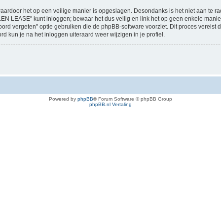
aardoor het op een veilige manier is opgeslagen. Desondanks is het niet aan te ra
EN LEASE" kunt inloggen; bewaar het dus veilig en link het op geen enkele m
twoord vergeten" optie gebruiken die de phpBB-software voorziet. Dit proces vereis
kun je na het inloggen uiteraard weer wijzigen in je profiel.
Powered by
phpBB
® Forum Software © phpBB Group
phpBB.nl Vertaling