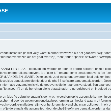
ASE
nde instanties (in wat volgt wordt hiernaar verwezen als het gaat over "wij", 
t hiernaar verwezen als het gaat over "zij", "hen", "hun", "phpBB-software", "ww
 AANDELEN LEASE" te bezoeken, worden er door de phpBB-software enkele cookies 
s bevatten gebruikersgegevens (de "user-id") en anonieme sessiegegevens (de "s
ORM AANDELEN LEASE". Deze cookie zegt welke onderwerpen je al gelezen hebt 
cookies opgeslagen die niet door de phpBB-software aangemaakt werden. Deze v
formatie verzamelen is via de gegevens die je naar ons verstuurt. Een paar voor
 account") en de berichten die je plaatst nadat je geregistreerd en ingelogd ben
en (dus "je gebruikersnaam"), een wachtwoord om op je account te kunnen inlogge
chermd door de wetten omtrent databescherming van het land waarin dit forum g
twoord, e-mailadres, zijn voor het forum niet verplicht, maar optioneel. In elk gev
en of je de e-mails die automatisch door de phpBB-software gemaakt worden al dan 