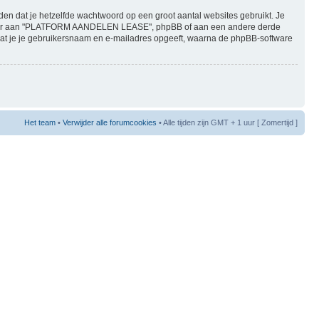
den dat je hetzelfde wachtwoord op een groot aantal websites gebruikt. Je
anier aan "PLATFORM AANDELEN LEASE", phpBB of aan een andere derde
t dat je je gebruikersnaam en e-mailadres opgeeft, waarna de phpBB-software
Het team
•
Verwijder alle forumcookies
• Alle tijden zijn GMT + 1 uur [ Zomertijd ]