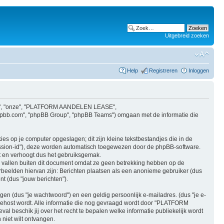
Uitgebreid zoeken
Help
Registreren
Inloggen
"ons", "onze", "PLATFORM AANDELEN LEASE",
w.phpbb.com", "phpBB Group", "phpBB Teams") omgaan met de informatie die
op je computer opgeslagen; dit zijn kleine tekstbestandjes die in de
ession-id"), deze worden automatisch toegewezen door de phpBB-software.
en verhoogt dus het gebruiksgemak.
allen buiten dit document omdat ze geen betrekking hebben op de
beelden hiervan zijn: Berichten plaatsen als een anonieme gebruiker (dus
t (dus "jouw berichten").
n (dus "je wachtwoord") en een geldig persoonlijk e-mailadres. (dus "je e-
ehost wordt. Alle informatie die nog gevraagd wordt door "PLATFORM
al beschik jij over het recht te bepalen welke informatie publiekelijk wordt
niet wilt ontvangen.