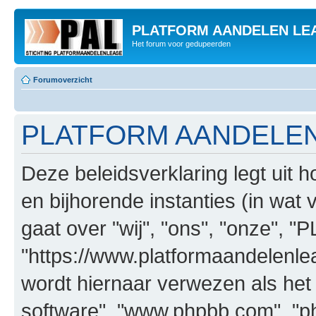
PLATFORM AANDELEN LE
Het forum voor gedupeerden
Forumoverzicht
PLATFORM AANDELEN L
Deze beleidsverklaring legt 
en bijhorende instanties (in wat 
gaat over "wij", "ons", "onze
"https://www.platformaandelenle
wordt hiernaar verwezen als het g
software", "www.phpbb.com", "