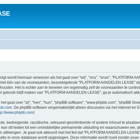
ASE
 wordt hiernaar verwezen als het gaat over "wij", "ons", "onze", "PLATFORM AA
aat met één van de voorwaarden, bezoek/gebruik "PLATFORM AANDELEN LEASE" dan
houden. Het is echter aan te bevelen om regelmatig zelf de voorwaarden te controle
 gebruik blijft maken van "PLATFORM AANDELEN LEASE", ga je automatisch akko
 het gaat over "zij", "hen", "hun", "phpBB-software", "www.phpbb.com", "phpBB Gro
bb.com
. De phpBB-software vergemakkelijkt alleen discussies via het internet en G
tp://www.phpbb.com/
.
e, bedreigende, racistische, seksueel-georiënteerde of andere inhoud te plaatsen, d
dit leiden tot een onmiddellijke permanente uitsluiting en waarschuwen we, als we 
n afdwingen. Je gaat ook akkoord met het feit dat "PLATFORM AANDELEN LEASE" h
ormatie in onze database wordt opgeslagen. Deze informatie wordt nooit zonder jou