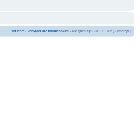
Het team
•
Verwijder alle forumcookies
• Alle tijden zijn GMT + 1 uur [ Zomertijd ]