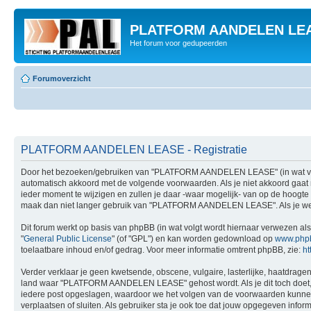
PLATFORM AANDELEN LE
Het forum voor gedupeerden
Forumoverzicht
PLATFORM AANDELEN LEASE - Registratie
Door het bezoeken/gebruiken van "PLATFORM AANDELEN LEASE" (in wat volgt
automatisch akkoord met de volgende voorwaarden. Als je niet akkoord g
ieder moment te wijzigen en zullen je daar -waar mogelijk- van op de hoogte 
maak dan niet langer gebruik van "PLATFORM AANDELEN LEASE". Als je wel
Dit forum werkt op basis van phpBB (in wat volgt wordt hiernaar verwezen als
"
General Public License
" (of "GPL") en kan worden gedownload op
www.php
toelaatbare inhoud en/of gedrag. Voor meer informatie omtrent phpBB, zie:
ht
Verder verklaar je geen kwetsende, obscene, vulgaire, lasterlijke, haatdragend
land waar "PLATFORM AANDELEN LEASE" gehost wordt. Als je dit toch doet, kan 
iedere post opgeslagen, waardoor we het volgen van de voorwaarden kunne
verplaatsen of sluiten. Als gebruiker sta je ook toe dat jouw opgegeven inf