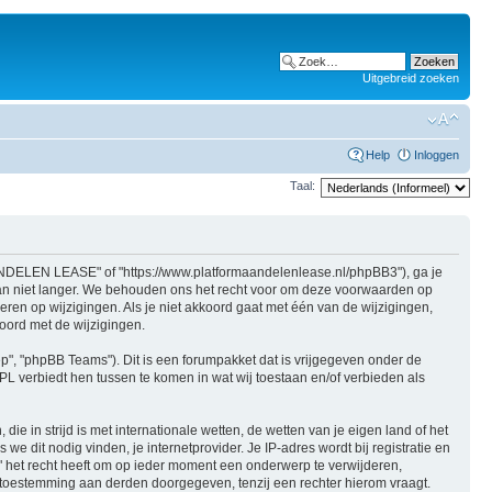
Uitgebreid zoeken
Help
Inloggen
Taal:
NDELEN LEASE" of "https://www.platformaandelenlease.nl/phpBB3"), ga je
 niet langer. We behouden ons het recht voor om deze voorwaarden op
ren op wijzigingen. Als je niet akkoord gaat met één van de wijzigingen,
ord met de wijzigingen.
ep", "phpBB Teams"). Dit is een forumpakket dat is vrijgegeven onder de
PL verbiedt hen tussen te komen in wat wij toestaan en/of verbieden als
ie in strijd is met internationale wetten, de wetten van je eigen land of het
dit nodig vinden, je internetprovider. Je IP-adres wordt bij registratie en
et recht heeft om op ieder moment een onderwerp te verwijderen,
w toestemming aan derden doorgegeven, tenzij een rechter hierom vraagt.