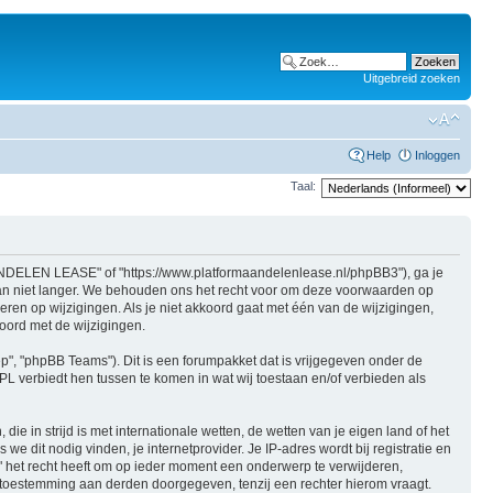
Uitgebreid zoeken
Help
Inloggen
Taal:
NDELEN LEASE" of "https://www.platformaandelenlease.nl/phpBB3"), ga je
 niet langer. We behouden ons het recht voor om deze voorwaarden op
ren op wijzigingen. Als je niet akkoord gaat met één van de wijzigingen,
ord met de wijzigingen.
ep", "phpBB Teams"). Dit is een forumpakket dat is vrijgegeven onder de
PL verbiedt hen tussen te komen in wat wij toestaan en/of verbieden als
ie in strijd is met internationale wetten, de wetten van je eigen land of het
dit nodig vinden, je internetprovider. Je IP-adres wordt bij registratie en
et recht heeft om op ieder moment een onderwerp te verwijderen,
w toestemming aan derden doorgegeven, tenzij een rechter hierom vraagt.