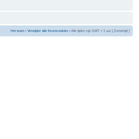
Het team
•
Verwijder alle forumcookies
• Alle tijden zijn GMT + 1 uur [ Zomertijd ]