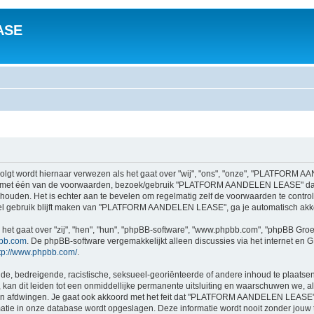
ASE
 wordt hiernaar verwezen als het gaat over "wij", "ons", "onze", "PLATFORM AA
aat met één van de voorwaarden, bezoek/gebruik "PLATFORM AANDELEN LEASE" dan
houden. Het is echter aan te bevelen om regelmatig zelf de voorwaarden te controle
 gebruik blijft maken van "PLATFORM AANDELEN LEASE", ga je automatisch akko
 het gaat over "zij", "hen", "hun", "phpBB-software", "www.phpbb.com", "phpBB Gro
bb.com
. De phpBB-software vergemakkelijkt alleen discussies via het internet en G
tp://www.phpbb.com/
.
e, bedreigende, racistische, seksueel-georiënteerde of andere inhoud te plaatsen, d
dit leiden tot een onmiddellijke permanente uitsluiting en waarschuwen we, als we 
n afdwingen. Je gaat ook akkoord met het feit dat "PLATFORM AANDELEN LEASE" h
ormatie in onze database wordt opgeslagen. Deze informatie wordt nooit zonder jou