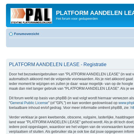
PLATFORM AANDELEN LE
Het forum voor gedupeerden
Forumoverzicht
PLATFORM AANDELEN LEASE - Registratie
Door het bezoeken/gebruiken van "PLATFORM AANDELEN LEASE" (in wat volgt
automatisch akkoord met de volgende voorwaarden. Als je niet akkoord g
ieder moment te wijzigen en zullen je daar -waar mogelijk- van op de hoogte 
maak dan niet langer gebruik van "PLATFORM AANDELEN LEASE". Als je wel
Dit forum werkt op basis van phpBB (in wat volgt wordt hiernaar verwezen als
"
General Public License
" (of "GPL") en kan worden gedownload op
www.php
toelaatbare inhoud en/of gedrag. Voor meer informatie omtrent phpBB, zie:
ht
Verder verklaar je geen kwetsende, obscene, vulgaire, lasterlijke, haatdragend
land waar "PLATFORM AANDELEN LEASE" gehost wordt. Als je dit toch doet, kan 
iedere post opgeslagen, waardoor we het volgen van de voorwaarden kunne
verplaatsen of sluiten. Als gebruiker sta je ook toe dat jouw opgegeven inf