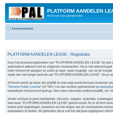
PLATFORM AANDELEN LE
Het forum voor gedupeerden
Forumoverzicht
PLATFORM AANDELEN LEASE - Registratie
Door het bezoeken/gebruiken van "PLATFORM AANDELEN LEASE" (in wat volgt
automatisch akkoord met de volgende voorwaarden. Als je niet akkoord g
ieder moment te wijzigen en zullen je daar -waar mogelijk- van op de hoogte 
maak dan niet langer gebruik van "PLATFORM AANDELEN LEASE". Als je wel
Dit forum werkt op basis van phpBB (in wat volgt wordt hiernaar verwezen als
"
General Public License
" (of "GPL") en kan worden gedownload op
www.php
toelaatbare inhoud en/of gedrag. Voor meer informatie omtrent phpBB, zie:
ht
Verder verklaar je geen kwetsende, obscene, vulgaire, lasterlijke, haatdragend
land waar "PLATFORM AANDELEN LEASE" gehost wordt. Als je dit toch doet, kan 
iedere post opgeslagen, waardoor we het volgen van de voorwaarden kunne
verplaatsen of sluiten. Als gebruiker sta je ook toe dat jouw opgegeven inf