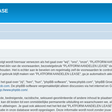
ASE
 wordt hiernaar verwezen als het gaat over "wij", "ons", "onze", "PLATFORM AA
aat met één van de voorwaarden, bezoek/gebruik "PLATFORM AANDELEN LEASE" dan
houden. Het is echter aan te bevelen om regelmatig zelf de voorwaarden te controle
 gebruik blijft maken van "PLATFORM AANDELEN LEASE", ga je automatisch akko
 het gaat over "zij", "hen", "hun", "phpBB-software", "www.phpbb.com", "phpBB Gro
bb.com
. De phpBB-software vergemakkelijkt alleen discussies via het internet en G
tp://www.phpbb.com/
.
e, bedreigende, racistische, seksueel-georiënteerde of andere inhoud te plaatsen, d
dit leiden tot een onmiddellijke permanente uitsluiting en waarschuwen we, als we 
n afdwingen. Je gaat ook akkoord met het feit dat "PLATFORM AANDELEN LEASE" h
ormatie in onze database wordt opgeslagen. Deze informatie wordt nooit zonder jou