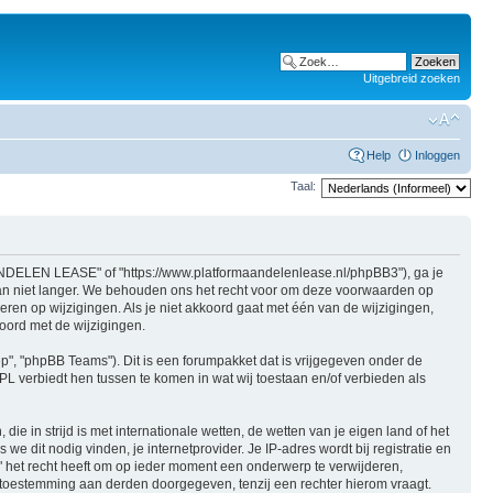
Uitgebreid zoeken
Help
Inloggen
Taal:
NDELEN LEASE" of "https://www.platformaandelenlease.nl/phpBB3"), ga je
 niet langer. We behouden ons het recht voor om deze voorwaarden op
ren op wijzigingen. Als je niet akkoord gaat met één van de wijzigingen,
ord met de wijzigingen.
ep", "phpBB Teams"). Dit is een forumpakket dat is vrijgegeven onder de
PL verbiedt hen tussen te komen in wat wij toestaan en/of verbieden als
ie in strijd is met internationale wetten, de wetten van je eigen land of het
dit nodig vinden, je internetprovider. Je IP-adres wordt bij registratie en
et recht heeft om op ieder moment een onderwerp te verwijderen,
w toestemming aan derden doorgegeven, tenzij een rechter hierom vraagt.