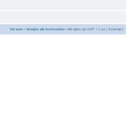
Het team
•
Verwijder alle forumcookies
• Alle tijden zijn GMT + 1 uur [ Zomertijd ]