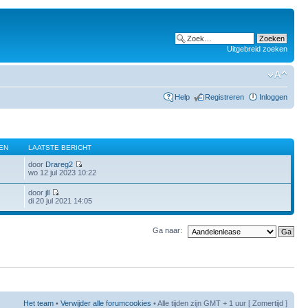
Uitgebreid zoeken
Help
Registreren
Inloggen
EN
LAATSTE BERICHT
door
Drareg2
wo 12 jul 2023 10:22
door
jll
di 20 jul 2021 14:05
Ga naar:
Het team
•
Verwijder alle forumcookies
• Alle tijden zijn GMT + 1 uur [ Zomertijd ]