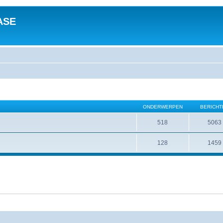
ASE
ONDERWERPEN
BERICHT
518
5063
128
1459