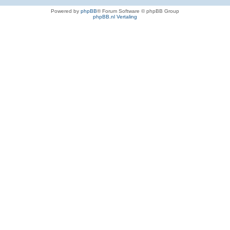
Powered by
phpBB
® Forum Software © phpBB Group
phpBB.nl Vertaling