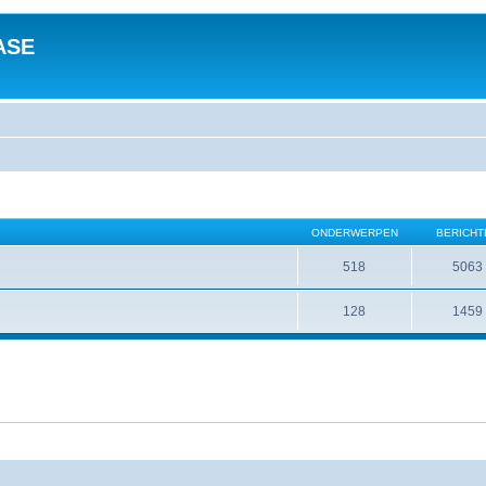
ASE
ONDERWERPEN
BERICHT
518
5063
128
1459