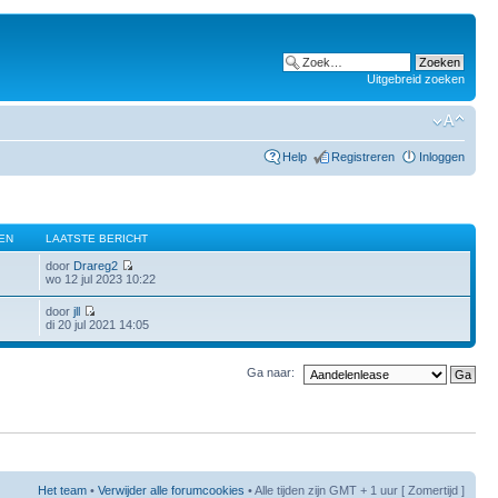
Uitgebreid zoeken
Help
Registreren
Inloggen
EN
LAATSTE BERICHT
door
Drareg2
wo 12 jul 2023 10:22
door
jll
di 20 jul 2021 14:05
Ga naar:
Het team
•
Verwijder alle forumcookies
• Alle tijden zijn GMT + 1 uur [ Zomertijd ]