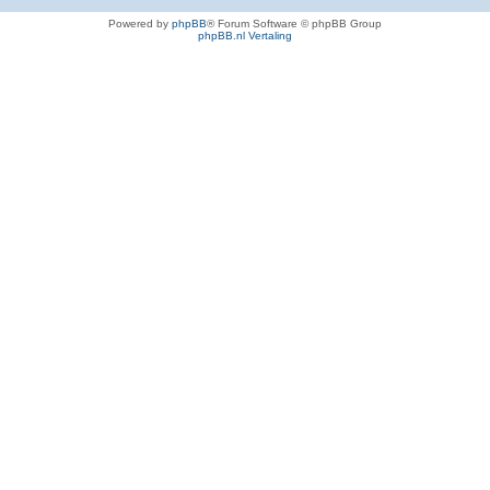
Powered by
phpBB
® Forum Software © phpBB Group
phpBB.nl Vertaling