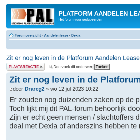
PLATFORM AANDELEN LE
Het forum voor gedupeerden
Forumoverzicht
‹
Aandelenlease
‹
Dexia
Zit er nog leven in de Platforum Aandelen Leas
Plaats een reactie
Zit er nog leven in de Platfor
door
Drareg2
» wo 12 jul 2023 10:22
Er zouden nog duizenden zaken op de pl
Toch lijkt mij dit PAL-forum behoorlijk do
Zijn er echt geen mensen / slachtoffers d
deal met Dexia of anderszins hebben te