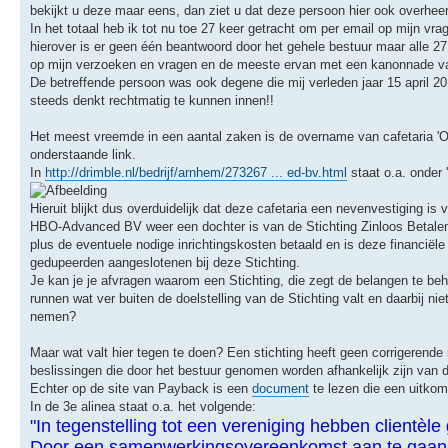
bekijkt u deze maar eens, dan ziet u dat deze persoon hier ook overheer
In het totaal heb ik tot nu toe 27 keer getracht om per email op mijn v
hierover is er geen één beantwoord door het gehele bestuur maar alle 2
op mijn verzoeken en vragen en de meeste ervan met een kanonnade van
De betreffende persoon was ook degene die mij verleden jaar 15 april 
steeds denkt rechtmatig te kunnen innen!!
Het meest vreemde in een aantal zaken is de overname van cafetaria 'O
onderstaande link.
In
http://drimble.nl/bedrijf/arnhem/273267 ... ed-bv.html
staat o.a. onder 
Hieruit blijkt dus overduidelijk dat deze cafetaria een nevenvestiging 
HBO-Advanced BV weer een dochter is van de Stichting Zinloos Betalen 
plus de eventuele nodige inrichtingskosten betaald en is deze financiël
gedupeerden aangeslotenen bij deze Stichting.
Je kan je je afvragen waarom een Stichting, die zegt de belangen te be
runnen wat ver buiten de doelstelling van de Stichting valt en daarbij ni
nemen?
Maar wat valt hier tegen te doen? Een stichting heeft geen corrigerend
beslissingen die door het bestuur genomen worden afhankelijk zijn van 
Echter op de site van Payback is een
document
te lezen die een uitkom
In de 3e alinea staat o.a. het volgende:
"In tegenstelling tot een vereniging hebben clientèl
Door een samenwerkingsovereenkomst aan te gaan t