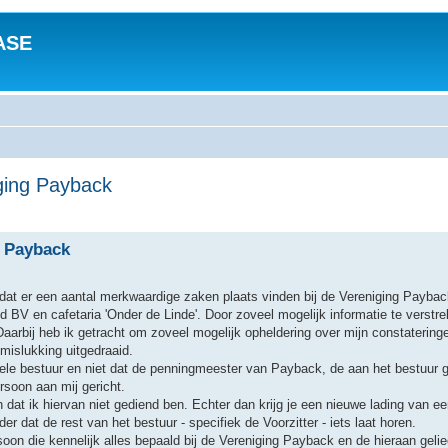
ASE
iging Payback
g Payback
g dat er een aantal merkwaardige zaken plaats vinden bij de Vereniging Payba
BV en cafetaria 'Onder de Linde'. Door zoveel mogelijk informatie te verstre
arbij heb ik getracht om zoveel mogelijk opheldering over mijn constateringen
mislukking uitgedraaid.
hele bestuur en niet dat de penningmeester van Payback, de aan het bestuur 
rsoon aan mij gericht.
 dat ik hiervan niet gediend ben. Echter dan krijg je een nieuwe lading van 
dat de rest van het bestuur - specifiek de Voorzitter - iets laat horen.
on die kennelijk alles bepaald bij de Vereniging Payback en de hieraan geliee