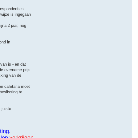
rrespondenties
wijze is ingegaan
jna 2 jaar, nog
ond in
van is - en dat
de overname prijs
kking van de
en cafetaria moet
beslissing te
 juiste
ting.
alen
verkrijgen