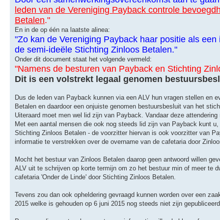
leden van de Vereniging Payback controle bevoegdhe
Betalen
."
En in de op één na laatste alinea:
"Zo kan de Vereniging Payback haar positie als een
de semi-ideële Stichting Zinloos Betalen."
Onder dit document staat het volgende vermeld:
"Namens de besturen van Payback en Stichting Zinlo
Dit is een volstrekt legaal genomen bestuursbes
Dus de leden van Payback kunnen via een ALV hun vragen stellen en event
Betalen en daardoor een onjuiste genomen bestuursbesluit van het sticht
Uiteraard moet men wel lid zijn van Payback. Vandaar deze attendering 
Met een aantal mensen die ook nog steeds lid zijn van Payback kunt u,
Stichting Zinloos Betalen - de voorzitter hiervan is ook voorzitter v
informatie te verstrekken over de overname van de cafetaria door Zinloo
Mocht het bestuur van Zinloos Betalen daarop geen antwoord willen g
ALV uit te schrijven op korte termijn om zo het bestuur min of meer t
cafetaria 'Onder de Linde' door Stichting Zinloos Betalen.
Tevens zou dan ook opheldering gevraagd kunnen worden over een zaa
2015 welke is gehouden op 6 juni 2015 nog steeds niet zijn gepubliceerd