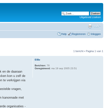
Uitgebreid zoeken
Help
Registreren
Inloggen
1 bericht • Pagina
1
van
1
ElBe
Berichten:
76
Geregistreerd:
ma 19 sep 2005 23:51
ck en de daaraan
kken kon u zelf de
 te verkrijgen via
gestelde vragen,
een kanonnade met
rde organisaties -