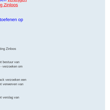
g Zinloos
itoefenen op
ting Zinloos
et bestuur van
k - verzoeken om
back verzoeken een
et verwerven van
t verslag van