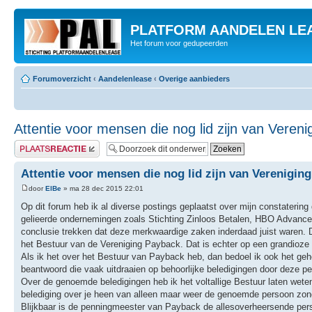
PLATFORM AANDELEN LE
Het forum voor gedupeerden
Forumoverzicht
‹
Aandelenlease
‹
Overige aanbieders
Attentie voor mensen die nog lid zijn van Veren
Plaats een reactie
Attentie voor mensen die nog lid zijn van Verenigin
door
ElBe
» ma 28 dec 2015 22:01
Op dit forum heb ik al diverse postings geplaatst over mijn constaterin
gelieerde ondernemingen zoals Stichting Zinloos Betalen, HBO Advanced 
conclusie trekken dat deze merkwaardige zaken inderdaad juist waren. Da
het Bestuur van de Vereniging Payback. Dat is echter op een grandioze 
Als ik het over het Bestuur van Payback heb, dan bedoel ik ook het ge
beantwoord die vaak uitdraaien op behoorlijke beledigingen door deze pe
Over de genoemde beledigingen heb ik het voltallige Bestuur laten weten
belediging over je heen van alleen maar weer de genoemde persoon zonder 
Blijkbaar is de penningmeester van Payback de allesoverheersende perso