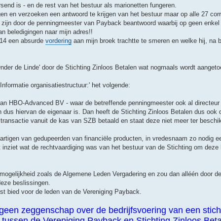
send is - en de rest van het bestuur als marionetten fungeren.
ragen en verzoeken een antwoord te krijgen van het bestuur maar op alle 27 co
7 zijn door de penningmeester van Payback beantwoord waarbij op geen enkel 
 beledigingen naar mijn adres!!
2014 een absurde
vordering
aan mijn broek trachtte te smeren en welke hij, na bi
nder de Linde' door de Stichting Zinloos Betalen wat nogmaals wordt aangeto
'Informatie organisatiestructuur:' het volgende:
is van HBO-Advanced BV - waar de betreffende penningmeester ook al directeur 
dus hiervan de eigenaar is. Dan heeft de Stichting Zinloos Betalen dus ook 
e transactie vanuit de kas van SZB betaald en staat deze niet meer ter beschi
hartigen van gedupeerden van financiële producten, in vredesnaam zo nodig e
et inziet wat de rechtvaardiging was van het bestuur van de Stichting om deze 
e mogelijkheid zoals de Algemene Leden Vergadering en zou dan alléén door de
deze beslissingen.
st bied voor de leden van de Vereniging Payback.
e geen zeggenschap over de bedrijfsvoering van een stich
ussen de Vereniging Payback en Stichting Zinloos Bet