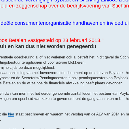
id en zeggenschap over de bedrijfsvoering van Stichtin
 ideële consumentenorganisatie handhaven en invloed u
os Betalen vastgesteld op 23 februari 2013."
luit en kan dus niet worden genegeerd!!
uele goedkeuring al of niet verlenen ook al betreft het in dit geval de Stich
ingsbestuur terugdraaien of voor uitvoer blokkeren.
mijnerzijds op deze mogelijkheid.
 naar aanleiding van het bovenvermelde document op de site van Payback, h
an Payback en de Secretaris/Penningmeester is ook penningmeester van Paybac
s Betalen en de wijze hoe de financiële afwikkeling heeft plaats gevonden.
even dan kan men met het eerder genoemde aantal leden het bestuur van Pay
e dwingen om openheid van zaken te geven omtrent de gang van zaken m.b.t. h
k die
hier
staat beschreven en waarom het verslag van de ALV van 2014 en he
.