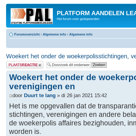
PLATFORM AANDELEN LE
Het forum voor gedupeerden
Forumoverzicht
‹
Algemene info
‹
Algemene info
Woekert het onder de woekerpolisstichtingen, v
Plaats een reactie
Woekert het onder de woekerpo
verenigingen en
door
Duurt te lang
» di 26 jan 2021 15:42
Het is me opgevallen dat de transparant
stichtingen, verenigingen en andere bela
de woekerpolis affaires bezighouden, inm
worden is.