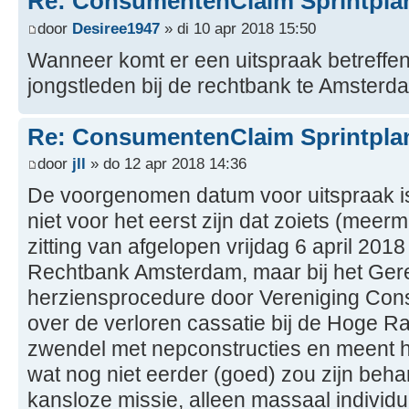
Re: ConsumentenClaim Sprintpla
door
Desiree1947
» di 10 apr 2018 15:50
Wanneer komt er een uitspraak betreffen
jongstleden bij de rechtbank te Amster
Re: ConsumentenClaim Sprintpla
door
jll
» do 12 apr 2018 14:36
De voorgenomen datum voor uitspraak is 
niet voor het eerst zijn dat zoiets (meer
zitting van afgelopen vrijdag 6 april 2018
Rechtbank Amsterdam, maar bij het Gerec
herziensprocedure door Vereniging Co
over de verloren cassatie bij de Hoge 
zwendel met nepconstructies en meent h
wat nog niet eerder (goed) zou zijn beha
kansloze missie, alleen massaal indivi