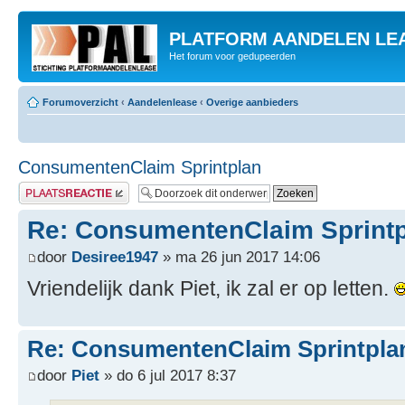
PLATFORM AANDELEN LE
Het forum voor gedupeerden
Forumoverzicht
‹
Aandelenlease
‹
Overige aanbieders
ConsumentenClaim Sprintplan
Plaats een reactie
Re: ConsumentenClaim Sprint
door
Desiree1947
» ma 26 jun 2017 14:06
Vriendelijk dank Piet, ik zal er op letten.
Re: ConsumentenClaim Sprintpla
door
Piet
» do 6 jul 2017 8:37