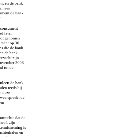
ent en de bank
van een
sument de bank
.
e consument
ad laten
ad opgenomen
sument op 30
ns die de bank
van de bank
erzocht zijn
6 november 2003
d tot de
uleert de bank
den reeds bij
n deze
 weerspreekt de
den
 onrechte dat de
eeft zijn
 kennisneming is
achterhalen en