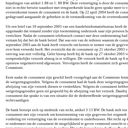
bepalingen van artikel 1:88 en 1: 89 BW. Deze vernietiging is door de consum
niet in rechte betwist waardoor met terugwerkende kracht geen sprake meer is 
overeenkomst tussen de consument en de bank. Op 22 april 2004 heeft de con
gedagvaard aangaande de gebreken in de totstandkoming van de overeenkomst
Uit een brief van 10 september 2003 van een handelsinformatiebureau heeft d
opgemaakt dat iemand zonder zijn toestemming onderzoek naar zijn persoon h
verrichten. Nadat de consument telefonisch contact met deze onderneming h
vernam hij dat het de bank betrof. Dat was een van de redenen waarom de con
september 2003 aan de bank heeft verzocht om kennis te nemen van de gegeve
over hem verwerkt heeft. Het overzicht dat de consument op 21 oktober 2003 
ontving was niet volledig. Gelet hierop heeft hij de bank op 27 oktober 2003 v
oorspronkelijke verzoek alsnog in te willigen. Dit verzoek heeft de bank op 
opnieuw ongemotiveerd afgewezen. Vervolgens heeft de consument zich gewen
Commissie.
Eerst nadat de consument zijn geschil heeft voorgelegd aan de Commissie form
de weigeringsgronden. Volgens de consument had de bank deze weigeringsgron
afwijzing van zijn verzoek dienen te verstrekken. Volgens de consument hebbe
weigeringsgronden geen rol gespeeld bij de afwijzing van het verzoek. Daarbij
consument dat sprake is van een situatie die de desbetreffende weigeringsgron
rechtvaardigen.
De bank beroept zich op misbruik van recht, artikel 3:13 BW. De bank stelt ten
consument met zijn verzoek om kennisneming van zijn gegevens het oogmerk h
vordering tot vernietiging van de overeenkomst te onderbouwen. Het recht op
er ondermeer om de consument de mogelijkheid te geven vermeend onrecht te 