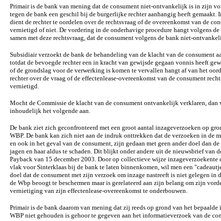
Primair is de bank van mening dat de consument niet-ontvankelijk is in zijn vo
tegen de bank een geschil bij de burgerlijke rechter aanhangig heeft gemaakt. I
dient de rechter te oordelen over de rechtsvraag of de overeenkomst van de co
vernietigd of niet. De vordering in de onderhavige procedure hangt volgens d
samen met deze rechtsvraag, dat de consument volgens de bank niet-ontvankeli
Subsidiair verzoekt de bank de behandeling van de klacht van de consument a
totdat de bevoegde rechter een in kracht van gewijsde gegaan vonnis heeft ge
of de grondslag voor de verwerking is komen te vervallen hangt af van het oor
rechter over de vraag of de effectenlease-overeenkomst van de consument recht
vernietigd.
Mocht de Commissie de klacht van de consument ontvankelijk verklaren, dan 
inhoudelijk het volgende aan.
De bank ziet zich geconfronteerd met een groot aantal inzageverzoeken op gro
WBP. De bank kan zich niet aan de indruk onttrekken dat de verzoeken in de m
en ook in het geval van de consument, zijn gedaan met geen ander doel dan de
jagen en haar aldus te schaden. Dit blijkt onder andere uit de nieuwsbrief van 
Payback van 15 december 2003. Door op collectieve wijze inzageverzoekente 
vlak voor Sinterklaas bij de bank te laten binnenkomen, wil men een "cadeautje
doel dat de consument met zijn verzoek om inzage nastreeft is niet gelegen in 
de Wbp beoogt te beschermen maar is gerelateerd aan zijn belang om zijn vorde
vernietiging van zijn effectenlease-overeenkomst te onderbouwen.
Primair is de bank daarom van mening dat zij reeds op grond van het bepaalde i
WBP niet gehouden is gehoor te gegeven aan het informatieverzoek van de co