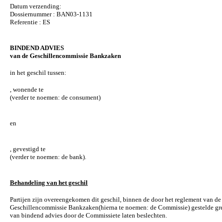
Datum verzending:
Dossiernummer : BAN03-1131
Referentie : ES
BINDEND ADVIES
van de Geschillencommissie Bankzaken
in het geschil tussen:
, wonende te
(verder te noemen: de consument)
en
, gevestigd te
(verder te noemen: de bank).
Behandeling van het geschil
Partijen zijn overeengekomen dit geschil, binnen de door het reglement van de
Geschillencommissie Bankzaken(hierna te noemen: de Commissie) gestelde gr
van bindend advies door de Commissiete laten beslechten.