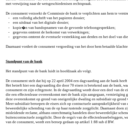
met verwijzing naar de wetsgeschiedenisen rechtspraak.
De consument verzoekt de Commissie de bank te verplichten aan hem te verstr
- een volledig afschrift van het papieren dossier;
- een uitdraai van het digitale dossier;
- kopie�n van bandopnamen van de gevoerde telefoongesprekken;
- gegevens omtrent de herkomst van verwerkingen;
- gegevens omtrent de eventuele vestrekking aan derden en het doel van die 
Daarnaast vordert de consument vergoeding van het door hem betaalde klachte
Standpunt van de bank
Het standpunt van de bank luidt in hoofdzaak als volgt.
De consument stelt dat hij op 22 april 2004 een dagvaarding aan de bank heeft
Het betreft hier een dagvaarding die door 70 eisers is betekend aan de bank, w
consument en zijn echtgenote. In de dagvaarding wordt door een deel van de ei
die een effectenlease overeenkomst met de bank zijn aangegaan, vernietiging 
deze overeenkomst op grond van oneigenlijke dwaling en subsidiair op grond 
Meer subsidiair beroepen de eisers zich op contractuele aansprakelijkheid van
beweerdelijke schending van de op haar rustende zorgplicht. Daarnaast doen zi
misleidende reclame, althans onrechtmatig handelen door beweerdelijke schen
buitencontractuele zorgplicht. Door de eega's van de effectenleasebeleggers, w
van de consument, wordt een beroep gedaan op artikel 1:88 sub d BW.