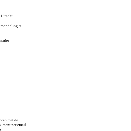
 Utrecht.
e mondeling te
 nader
oten met de
sument per email
e