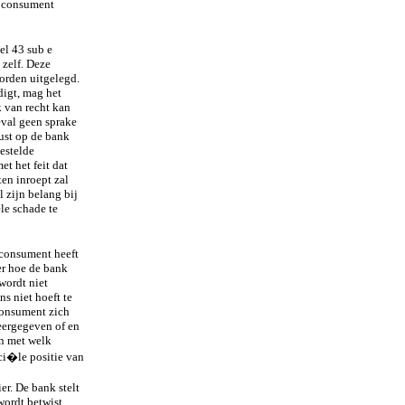
e consument
el 43 sub e
zelf. Deze
worden uitgelegd.
digt, mag het
k van recht kan
eval geen sprake
ust op de bank
gestelde
et het feit dat
en inroept zal
l zijn belang bij
le schade te
 consument heeft
er hoe de bank
wordt niet
s niet hoeft te
consument zich
weergegeven of en
en met welk
nci�le positie van
er. De bank stelt
wordt betwist