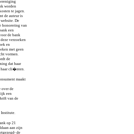
vereniging
ank worden
kosten te jagen.
t de auteur is
 website. De
De honorering van
 bank een
 voor de bank
n deze verzoeken
zoek en
oeken met geen
cht vormen.
ordt de
ning dat haar
n haar cli�nten.
 consument maakt
 over de
ijk een
rift van de
Institute.
bank op 21
ldaan aan zijn
ortgezegd- de