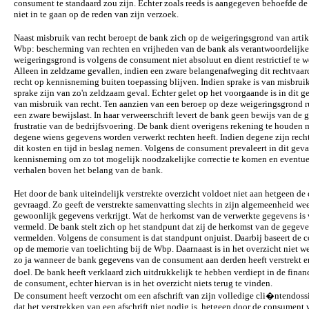
consument te standaard zou zijn. Echter zoals reeds is aangegeven behoefde d
niet in te gaan op de reden van zijn verzoek.
Naast misbruik van recht beroept de bank zich op de weigeringsgrond van artik
Wbp: bescherming van rechten en vrijheden van de bank als verantwoordelijke 
weigeringsgrond is volgens de consument niet absoluut en dient restrictief te 
Alleen in zeldzame gevallen, indien een zware belangenafweging dit rechtvaar
recht op kennisneming buiten toepassing blijven. Indien sprake is van misbrui
sprake zijn van zo'n zeldzaam geval. Echter gelet op het voorgaande is in dit g
van misbruik van recht. Ten aanzien van een beroep op deze weigeringsgrond r
een zware bewijslast. In haar verweerschrift levert de bank geen bewijs van de 
frustratie van de bedrijfsvoering. De bank dient overigens rekening te houden m
degene wiens gegevens worden verwerkt rechten heeft. Indien degene zijn recht
dit kosten en tijd in beslag nemen. Volgens de consument prevaleert in dit geva
kennisneming om zo tot mogelijk noodzakelijke correctie te komen en eventue
verhalen boven het belang van de bank.
Het door de bank uiteindelijk verstrekte overzicht voldoet niet aan hetgeen de
gevraagd. Zo geeft de verstrekte samenvatting slechts in zijn algemeenheid we
gewoonlijk gegevens verkrijgt. Wat de herkomst van de verwerkte gegevens is 
vermeld. De bank stelt zich op het standpunt dat zij de herkomst van de gegeven
vermelden. Volgens de consument is dat standpunt onjuist. Daarbij baseert de 
op de memorie van toelichting bij de Wbp. Daarnaast is in het overzicht niet 
zo ja wanneer de bank gegevens van de consument aan derden heeft verstrekt 
doel. De bank heeft verklaard zich uitdrukkelijk te hebben verdiept in de fina
de consument, echter hiervan is in het overzicht niets terug te vinden.
De consument heeft verzocht om een afschrift van zijn volledige cli�ntendossi
dat het verstrekken van een afschrift niet nodig is, hetgeen door de consument 