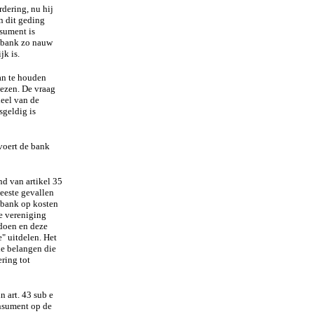
rdering, nu hij
n dit geding
nsument is
e bank zo nauw
jk is.
an te houden
wezen. De vraag
deel van de
sgeldig is
voert de bank
nd van artikel 35
eeste gevallen
 bank op kosten
de vereniging
doen en deze
" uitdelen. Het
de belangen die
ring tot
n art. 43 sub e
nsument op de