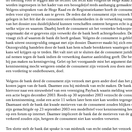
ter toetsing voor te leggen aan de rechter. Dit recht kan volgens de Hoge Raad
worden ingeroepen in het kader van een beoogde(of reeds aanhangig gemaakte
Volgens uitspraken van de Hoge Raad en de Registratiekamer hoeft de consume
reden voor zijn verzoek aan te geven. De reden dat de consument zijn verzoek h
gelegen in het feit dat de consument onvolkomenheden in de verwerking verm
van het dossier zou duidelijkheid kunnen verschaffen omtrent hetgeen echt is 
welke wijze en waarom. Daarbij heeft de consument uit het verstrekte beknopte
opgemaakt dat er gegevens zijn verwerkt die de bank heeft achtergehouden. D
vraagt zich af waarom de bank dit heeft gedaan. Volgens de consument is geble
bank uiterst onzorgvuldig omgaat met zijn dossier. Daarover maakt hij zich ern
Onzorgvuldig handelen door de bank kan hem schade berokkenen waartegen d
kans wil krijgen op te treden. Het valt niet uit te sluiten dat de consument juri
zal nemen tegen de bank indien de verwerking daartoe aanleiding geeft. Die b
hij pas maken na kennisgeving. Gelet op het voorgaande mist het argument dat
kennisneming mocht weigeren omdat de consument zijn verzoek zou doen met
een vordering te onderbouwen, doel.
Volgens de bank deed de consument zijn verzoek met geen ander doel dan het 
kosten jagen van de bank. Daarmee zou hij misbruik van recht maken. De bank 
hiervoor naar een nieuwsbrief van een vereniging Payback waarin melding wo
een actie begin december 2003. Reeds op 30 september 2003 verzocht de con
om kennisneming, zodat een actie 11 weken later hem niet kan worden tegeng
Daarnaast stelt de bank dat kwade motieven van de consument zouden blijken ui
zijn gemachtigde op 23 september 2003 een modelbrief voor kennisneming hee
op een forum op internet. Daarmee impliceert de bank dat de motieven van de
verkeerd zouden zijn, hetgeen de consument niet kan worden verweten.
Ten slotte stelt de bank dat sprake is van misbruik van recht omdat het verzoek