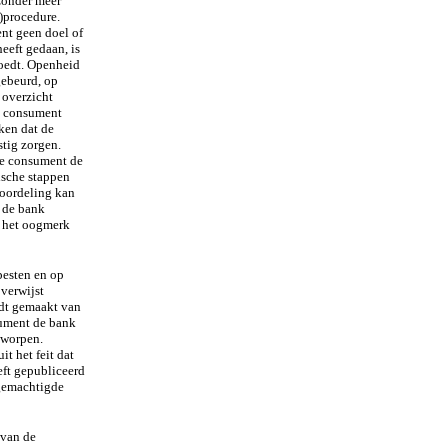
 zonder meer
)procedure.
nt geen doel of
eeft gedaan, is
oedt. Openheid
gebeurd, op
 overzicht
e consument
ken dat de
stig zorgen.
e consument de
dische stappen
eoordeling kan
 de bank
 het oogmerk
pesten en op
verwijst
rdt gemaakt van
sument de bank
eworpen.
t het feit dat
ft gepubliceerd
 gemachtigde
 van de