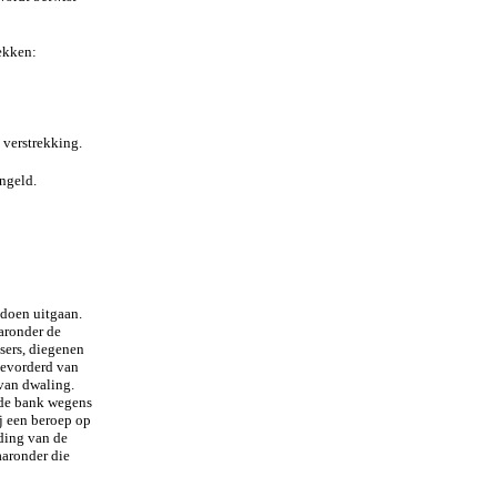
ekken:
verstrekking.
ngeld.
 doen uitgaan.
aaronder de
sers, diegenen
gevorderd van
van dwaling.
 de bank wegens
j een beroep op
ding van de
aaronder die