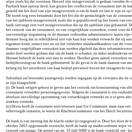
wijze zoals hij dat voorstaat. Hoewel zijn inzageverzoek is gedaan voordat de 
Payback haar oproep deed, kan gezien het conflictvan de consument met de b
gesteld dat het doel van zijn inzageverzoek is om de bank tot last te zijn en op 
Dit wordt nog eens benadrukt door het feit dat de gemachtigde van de consumen
van het sjabloon-inzageverzoek zoals dat is gepubliceerd op het forum van een
bank ontvangt zeer veel inzageverzoeken die op dit sjabloon zijn gebaseerd. 
het verzoek van de consument, en van vergelijkbare verzoeken, vormt voor de
onevenredige inspanning en de daaraan verbonden administratieve lasten zijn
dermate hoog dat in redelijkheid niet van haar kan worden verwacht dat zij aa
tegemoet komt, temeer niet nu uit het volstrekte standaardkarakter van dit ver
daarmee vergelijkbare verzoeken kan worden afgeleid dat deze informatieverz
ander doel worden gedaan dan om de bank te schaden, en aldus misbruikvan re
Hieraan behoeft de bank niet mee te werken. Doorhet grote aantal verzoeken w
bedrijfsvoeringvan de bank gefrustreerd. In dit geval is de bank daarom van me
belang bij het uitoefenen van haar bedrijf prevaleert boven het inzagerecht va
Subsidiair zal hieronder puntsgewijs worden ingegaan op de verwijten die de
in zijn klaagschrift.
(i) De bank weigert gehoor te geven aan het verzoek om kennisneming van alle
consument verwerkte persoonsgegevens. Volgens de consument is een onduidel
absoluut onvolledige opsomming van verwerkingen verstrekt en is er geen afsch
stukken verstrekt.
(ii) Dexia heeft de consument nietverwezen naar Uw Commissie, maar naar een
onbevoegde instantie, te weten de Klachtencommissie van het Dutch Securities 
De bank is van mening dat de klacht onder (i) ongegrond is. Door het door de 
oktober 2003 opgestuurde overzicht, heeft de bank op marktconforme wijze vo
verzoek om inzage. Op grond van art. 35 lid2 WBP is de bank verplicht om - k