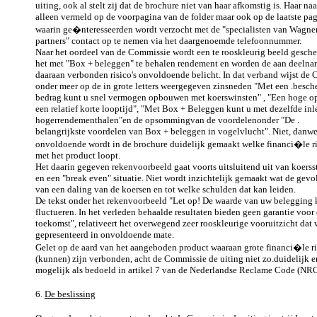
uiting, ook al stelt zij dat de brochure niet van haar afkomstig is. Haar naa
alleen vermeld op de voorpagina van de folder maar ook op de laatste pag
waarin ge�nteresseerden wordt verzocht met de "specialisten van Wagne
partners" contact op te nemen via het daargenoemde telefoonnummer.
Naar het oordeel van de Commissie wordt een te rooskleurig beeld gesche
het met "Box + beleggen" te behalen rendement en worden de aan deeln
daaraan verbonden risico's onvoldoende belicht. In dat verband wijst de
onder meer op de in grote letters weergegeven zinsneden "Met een .besch
bedrag kunt u snel vermogen opbouwen met koerswinsten" , "Een hoge op
een relatief korte looptijd", "Met Box + Beleggen kunt u met dezelfde inl
hogerrendementhalen"en de opsommingvan de voordelenonder "De .
belangrijkste voordelen van Box + beleggen in vogelvlucht". Niet, danwe
onvoldoende wordt in de brochure duidelijk gemaakt welke financi�le ri
met het product loopt.
Het daarin gegeven rekenvoorbeeld gaat voorts uitsluitend uit van koerss
en een "break even" situatie. Niet wordt inzichtelijk gemaakt wat de gevo
van een daling van de koersen en tot welke schulden dat kan leiden.
De tekst onder het rekenvoorbeeld "Let op! De waarde van uw belegging 
fluctueren. In het verleden behaalde resultaten bieden geen garantie voor
toekomst", relativeert het overwegend zeer rooskleurige vooruitzicht dat 
gepresenteerd in onvoldoende mate.
Gelet op de aard van het aangeboden product waaraan grote financi�le ri
(kunnen) zijn verbonden, acht de Commissie de uiting niet zo.duidelijk e
mogelijk als bedoeld in artikel 7 van de Nederlandse Reclame Code (NRC
6.
De beslissing