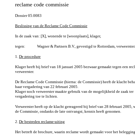
reclame code commissie
Dossier 05.0083
Beslissing van de Reclame Code Commissie
In de zaak van: [X], wonende te [woonplaats], klager,
tegen: Wagner & Partners B.V., gevestigd te Rotterdam, verweerster
1.
De procedure
Klager heeft bij brief van 18 januari 2005 bezwaar gemaakt tegen een re
verweerster.
De Reclame Code Commissie (hierna: de Commissie) heeft de klacht beh
haar vergadering van 22 februari 2005.
Klager noch verweerster maakte gebruik van de mogelijkheid de zaak ter
vergadering toe te lichten.
Verweerster heeft op de klacht gereageerd bij brief van 28 februari 2005,
de Commissie, ondanks de late ontvangst, kennis heeft genomen.
2.
De bestreden reclame-uiting
Het betreft de brochure, waarin reclame wordt gemaakt voor het beleggin