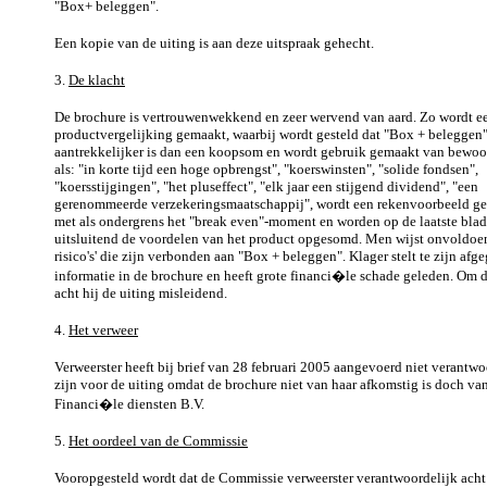
"Box+ beleggen".
Een kopie van de uiting is aan deze uitspraak gehecht.
3.
De klacht
De brochure is vertrouwenwekkend en zeer wervend van aard. Zo wordt e
productvergelijking gemaakt, waarbij wordt gesteld dat "Box + beleggen
aantrekkelijker is dan een koopsom en wordt gebruik gemaakt van bewo
als: "in korte tijd een hoge opbrengst", "koerswinsten", "solide fondsen",
"koersstijgingen", "het pluseffect", "elk jaar een stijgend dividend", "een
gerenommeerde verzekeringsmaatschappij", wordt een rekenvoorbeeld g
met als ondergrens het "break even"-moment en worden op de laatste blad
uitsluitend de voordelen van het product opgesomd. Men wijst onvoldoe
risico's' die zijn verbonden aan "Box + beleggen". Klager stelt te zijn afg
informatie in de brochure en heeft grote financi�le schade geleden. Om d
acht hij de uiting misleidend.
4.
Het verweer
Verweerster heeft bij brief van 28 februari 2005 aangevoerd niet verantwo
zijn voor de uiting omdat de brochure niet van haar afkomstig is doch v
Financi�le diensten B.V.
5.
Het oordeel van de Commissie
Vooropgesteld wordt dat de Commissie verweerster verantwoordelijk acht