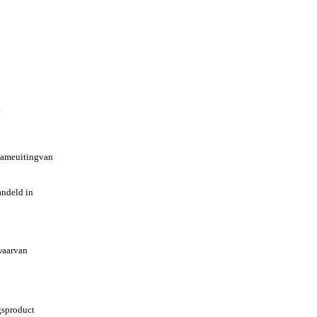
.
clameuitingvan
andeld in
 waarvan
gsproduct