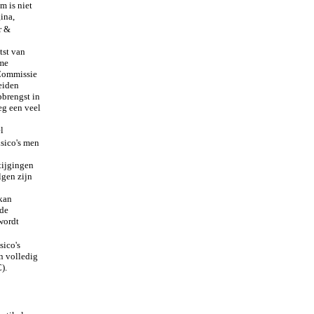
m is niet
ina,
r &
tst van
ame
 Commissie
eiden
brengst in
eg een veel
l
sico's men
tijgingen
lgen zijn
kan
 de
wordt
sico's
n volledig
).