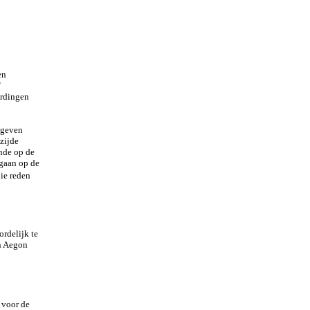
en
"
ordingen
egeven
zijde
nde op de
egaan op de
ie reden
ordelijk te
an Aegon
 voor de