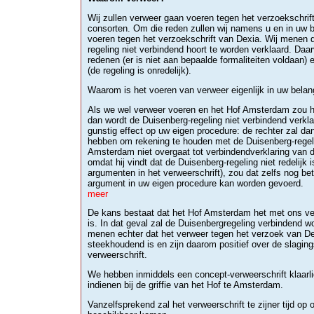
Wij zullen verweer gaan voeren tegen het verzoekschrif
consorten. Om die reden zullen wij namens u en in uw 
voeren tegen het verzoekschrift van Dexia. Wij menen 
regeling niet verbindend hoort te worden verklaard. Daar
redenen (er is niet aan bepaalde formaliteiten voldaan) 
(de regeling is onredelijk).
Waarom is het voeren van verweer eigenlijk in uw bela
Als we wel verweer voeren en het Hof Amsterdam zou h
dan wordt de Duisenberg-regeling niet verbindend verkla
gunstig effect op uw eigen procedure: de rechter zal d
hebben om rekening te houden met de Duisenberg-regeli
Amsterdam niet overgaat tot verbindendverklaring van 
omdat hij vindt dat de Duisenberg-regeling niet redelijk 
argumenten in het verweerschrift), zou dat zelfs nog bet
argument in uw eigen procedure kan worden gevoerd.
meer
De kans bestaat dat het Hof Amsterdam het met ons ve
is. In dat geval zal de Duisenbergregeling verbindend w
menen echter dat het verweer tegen het verzoek van D
steekhoudend is en zijn daarom positief over de slagin
verweerschrift.
We hebben inmiddels een concept-verweerschrift klaarli
indienen bij de griffie van het Hof te Amsterdam.
Vanzelfsprekend zal het verweerschrift te zijner tijd op