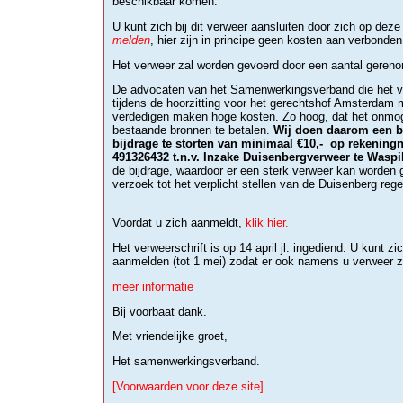
beschikbaar komen.
U kunt zich bij dit verweer aansluiten door zich op dez
melden
, hier zijn in principe geen kosten aan verbonden
Het verweer zal worden gevoerd door een aantal geren
De advocaten van het Samenwerkingsverband die het v
tijdens de hoorzitting voor het gerechtshof Amsterdam 
verdedigen maken hoge kosten. Zo hoog, dat het onmogeli
bestaande bronnen te betalen.
Wij doen daarom een 
bijdrage te storten van minimaal €10,- op rekenin
491326432 t.n.v. Inzake Duisenbergverweer te Waspi
de bijdrage, waardoor er een sterk verweer kan worden 
verzoek tot het verplicht stellen van de Duisenberg rege
Voordat u zich aanmeldt,
klik hier.
Het verweerschrift is op 14 april jl. ingediend. U kunt z
aanmelden (tot 1 mei) zodat er ook namens u verweer z
meer informatie
Bij voorbaat dank.
Met vriendelijke groet,
Het samenwerkingsverband.
[Voorwaarden voor deze site]