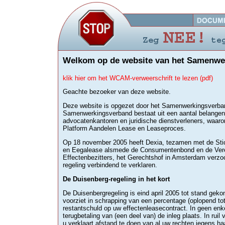
Welkom op de website van het Samenwe
klik hier om het WCAM-verweerschrift te lezen (pdf)
Geachte bezoeker van deze website.
Deze website is opgezet door het Samenwerkingsverba
Samenwerkingsverband bestaat uit een aantal belangen
advocatenkantoren en juridische dienstverleners, waaro
Platform Aandelen Lease en Leaseproces.
Op 18 november 2005 heeft Dexia, tezamen met de Stic
en Eegalease alsmede de Consumentenbond en de Vere
Effectenbezitters, het Gerechtshof in Amsterdam verzo
regeling verbindend te verklaren.
De Duisenberg-regeling in het kort
De Duisenbergregeling is eind april 2005 tot stand gek
voorziet in schrapping van een percentage (oplopend t
restantschuld op uw effectenleasecontract. In geen enke
terugbetaling van (een deel van) de inleg plaats. In ruil
u verklaart afstand te doen van al uw rechten jegens ha