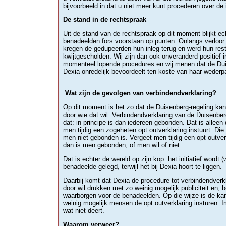
bijvoorbeeld in dat u niet meer kunt procederen over de 
De stand in de rechtspraak
Uit de stand van de rechtspraak op dit moment blijkt ec
benadeelden fors voorstaan op punten. Onlangs verloor
kregen de gedupeerden hun inleg terug en werd hun rest
kwijtgescholden. Wij zijn dan ook onveranderd positief 
momenteel lopende procedures en wij menen dat de Dui
Dexia onredelijk bevoordeelt ten koste van haar wederpa
.
Wat zijn de gevolgen van verbindendverklaring?
Op dit moment is het zo dat de Duisenberg-regeling ka
door wie dat wil. Verbindendverklaring van de Duisenber
dat: in principe is dan iedereen gebonden. Dat is allee
men tijdig een zogeheten opt outverklaring instuurt. Die 
men niet gebonden is. Vergeet men tijdig een opt outverk
dan is men gebonden, of men wil of niet.
Dat is echter de wereld op zijn kop: het initiatief wordt (
benadeelde gelegd, terwijl het bij Dexia hoort te liggen.
Daarbij komt dat Dexia de procedure tot verbindendverkl
door wil drukken met zo weinig mogelijk publiciteit en, be
waarborgen voor de benadeelden. Op die wijze is de kan
weinig mogelijk mensen de opt outverklaring insturen. I
wat niet deert.
Waarom verweer?